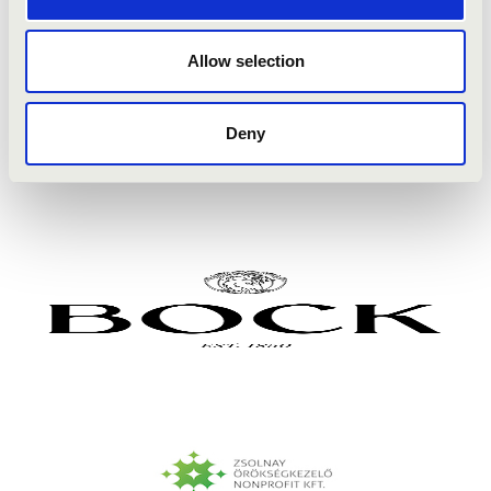
Brahms: 5. magyar tánc
Offenbach: Can-can
Allow selection
O'Loughlin: Metal
Hérold: Zampa – nyitány
Lehár: A víg özvegy – Vilja dal
Deny
Kodály: Háry János - Toborzó