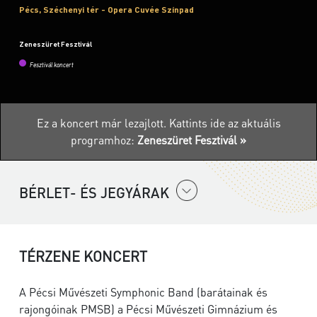
Pécs, Széchenyi tér - Opera Cuvée Színpad
Zeneszüret Fesztivál
Fesztivál koncert
Ez a koncert már lezajlott.
Kattints ide az aktuális
programhoz:
Zeneszüret Fesztivál »
BÉRLET- ÉS JEGYÁRAK
TÉRZENE KONCERT
A Pécsi Művészeti Symphonic Band (barátainak és
rajongóinak PMSB) a Pécsi Művészeti Gimnázium és