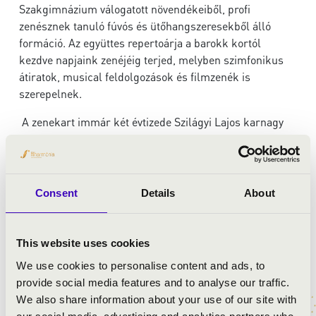
Szakgimnázium válogatott növendékeiből, profi
zenésznek tanuló fúvós és ütőhangszeresekből álló
formáció. Az együttes repertoárja a barokk kortól
kezdve napjaink zenéjéig terjed, melyben szimfonikus
átiratok, musical feldolgozások és filmzenék is
szerepelnek.
A zenekart immár két évtizede Szilágyi Lajos karnagy
irányítja. A Zeneszüreten Lajos vezényletével olyan zenei
darabok szólalnak majd meg, mint az Üveges tánc
(Farkas Ferenc), a Zampa – nyitány (Hérold) és a Víg
özvegy – Vilja dal (Lehár).
Consent
Details
About
A Pécs-Gyárvárosi Gyermek és Ifjúsági Fúvószenekar is
a fiatal generációk tehetségeiből verbuválódott a
This website uses cookies
színvonalas zene ápolása és népszerűsítése érdekében.
We use cookies to personalise content and ads, to
Műsorukban a legismertebb klasszikus zenei mesterek
provide social media features and to analyse our traffic.
darabjaiból válogatnak. Elhangzik majd az 5. magyar
We also share information about your use of our site with
tánc (Brahms), a Can-can (Offenbach), a Diótörő egy