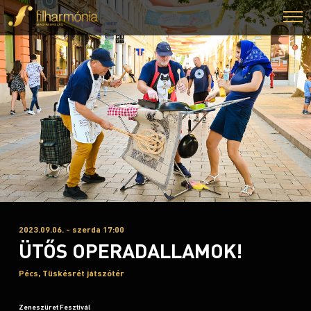
2023.09.06. - szerda 17:00
ÜTŐS OPERADALLAMOK!
Pécs, Tüskésrét játszótér
Zeneszüret Fesztivál