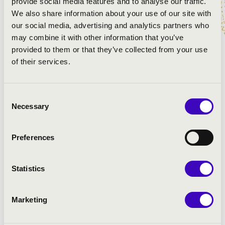
provide social media features and to analyse our traffic.
Plecskó László
We also share information about your use of our site with
our social media, advertising and analytics partners who
may combine it with other information that you’ve
MŰSOR:
provided to them or that they’ve collected from your use
of their services.
Kopetzki-Arr.: Percussion Project: El Matador
Schmitt-Arr.: Percussion Project: Cabo Frio
Anderson-Arr.: Percussion Project: The typewriter
Consent
Zivkovic-Arr.: Percussion Project: Srpska Igra
Necessary
Selection
Peter: Cirkus Renz
Preferences
Statistics
Marketing