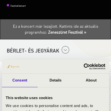
Fesztivál koncert
Ez a koncert már lezajlott.
Kattints ide az aktuális
programhoz:
Zeneszüret Fesztivál »
BÉRLET- ÉS JEGYÁRAK
TÉRZENE KONCERT
Consent
Details
About
ELŐADÓK:
Percussion Project-Pécs
This website uses cookies
Őri Eszter
We use cookies to personalise content and ads, to
Góth Tamás