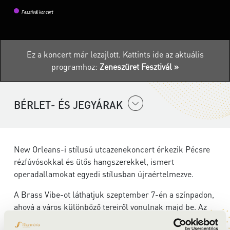
Fesztivál koncert
Ez a koncert már lezajlott.
Kattints ide az aktuális
programhoz:
Zeneszüret Fesztivál »
BÉRLET- ÉS JEGYÁRAK
New Orleans-i stílusú utcazenekoncert érkezik Pécsre
rézfúvósokkal és ütős hangszerekkel, ismert
operadallamokat egyedi stílusban újraértelmezve.
A Brass Vibe-ot láthatjuk szeptember 7-én a színpadon,
ahová a város különböző tereiről vonulnak majd be. Az
opera és pop kultúra kohéziója számukra is új élmény,