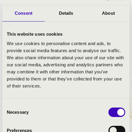
külön erre az alkalomra írt szerzeményekkel
készülnek.
Consent
Details
About
A Brass Vibe zenei hitvallása az élet sodró lüktetésének,
színes vibrálásának megjelenítése fúvós rezgéssel, ütős
pergéssel, a legmodernebb mainstream slágereket
This website uses cookies
szólaltatva meg. Igazi kuriózum a kultúra városában!
We use cookies to personalise content and ads, to
provide social media features and to analyse our traffic.
We also share information about your use of our site with
our social media, advertising and analytics partners who
may combine it with other information that you’ve
provided to them or that they’ve collected from your use
of their services.
ELŐADÓK:
Consent
Brass Vibe
Necessary
Selection
Csák István
- harsona
Dénes Dominik
- tuba
Preferences