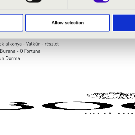
s
- trombita
Allow selection
iovanni - Commendatore Scene
k alkonya - Valkűr - részlet
 Burana - O Fortuna
sun Dorma