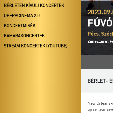
BÉRLETEN KÍVÜLI KONCERTEK
2023.09.
OPERACINEMA 2.0
FÚVÓ
KONCERTMISÉK
Pécs, Széc
KAMARAKONCERTEK
Zeneszüret Fe
STREAM KONCERTEK (YOUTUBE)
BÉRLET- É
New Orleans-i
újraértelmezv