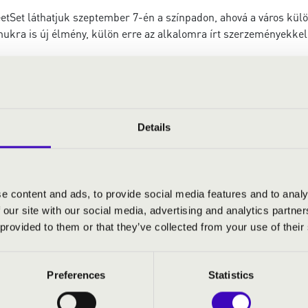
etSet láthatjuk szeptember 7-én a színpadon, ahová a város külö
mukra is új élmény, külön erre az alkalomra írt szerzeményekke
 győzteseként a pécsi Band Of StreetS 2011 óta örvendezteti meg
en a mai slágerekig, így műsorukat vétek lenne kihagyni.
Details
ts
llophone, hangszerelés
ló
- harsona
e content and ads, to provide social media features and to analy
- pergődob
 our site with our social media, advertising and analytics partn
s
- alt szaxofon
 provided to them or that they’ve collected from your use of their
 nagydob
tenor szaxofon
- tuba
Preferences
Statistics
ndor
- trombita