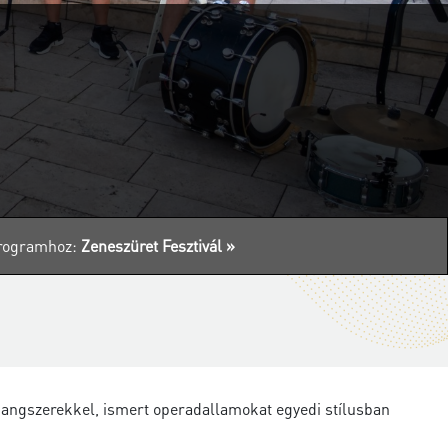
 programhoz:
Zeneszüret Fesztivál »
hangszerekkel, ismert operadallamokat egyedi stílusban