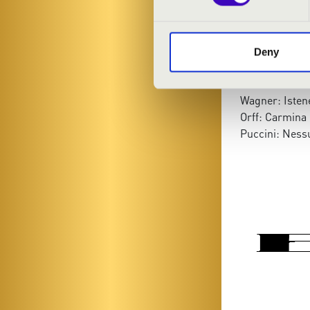
Bruszel Baláz
MŰSOR:
Deny
Mozart: Don G
Wagner: Istene
Orff: Carmina
Puccini: Nes