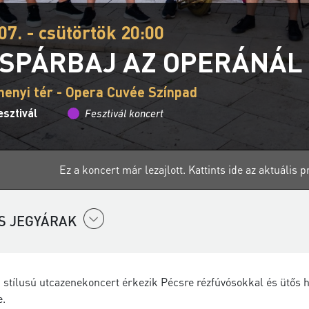
07. - csütörtök 20:00
SPÁRBAJ AZ OPERÁNÁL
henyi tér - Opera Cuvée Színpad
sztivál
Fesztivál koncert
Ez a koncert már lezajlott.
Kattints ide az aktuális
S JEGYÁRAK
 stílusú utcazenekoncert érkezik Pécsre rézfúvósokkal és ütős 
e.