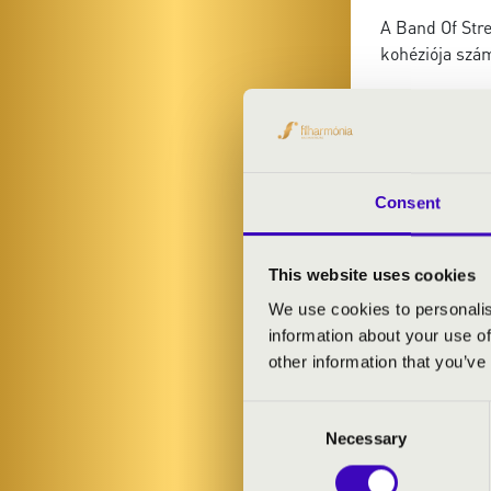
A Band Of Stre
kohéziója szá
Számos verseny
zenéktől egész
ELŐADÓK:
Consent
Band Of Stree
This website uses cookies
Fűzy Máté
- me
Barkóczi Lász
We use cookies to personalis
Bagány Attila
information about your use of
Dömösi Tamá
other information that you’ve
László Gábor
-
Tari Gergely
- 
Consent
Matics Zoltán
Necessary
Selection
Ambrusics Sá