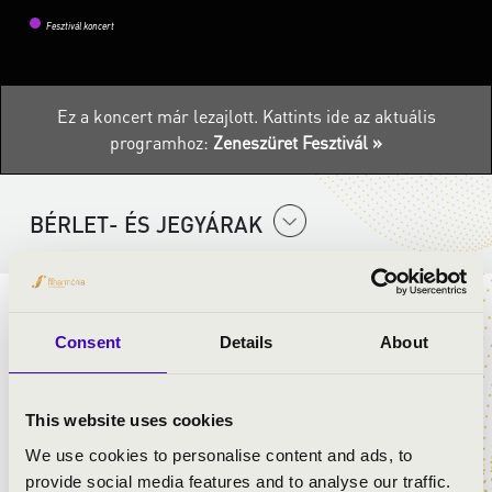
Fesztivál koncert
Ez a koncert már lezajlott.
Kattints ide az aktuális
programhoz:
Zeneszüret Fesztivál »
BÉRLET- ÉS JEGYÁRAK
JÁTSZÓTÉR KONCERT
Consent
Details
About
ELŐADÓK:
This website uses cookies
Balásy Szabolcs
- zongora
We use cookies to personalise content and ads, to
Kusnyér Anna
- ének
provide social media features and to analyse our traffic.