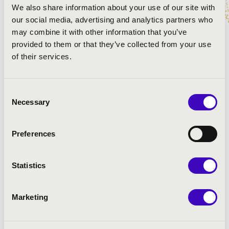
We also share information about your use of our site with
our social media, advertising and analytics partners who
MŰSOR:
may combine it with other information that you’ve
provided to them or that they’ve collected from your use
Alan Menken: Aranyhaj és a nagy gubanc - Mikor
of their services.
kezdhetnék élni már
Richard Rodgers: A muzsika hangja - Kedvenc képeim
Lady Gaga: Born this way
Consent
Randy Newman: The princess and the frog - Almost
Necessary
Selection
there
Preferences
Statistics
Marketing