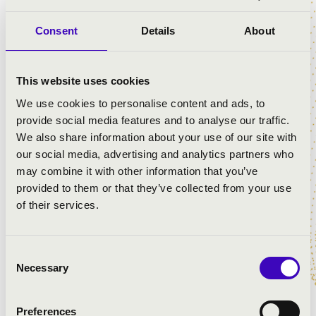
Harmonikával színesített műsoruk az operett és opera
Consent
Details
About
világába kalauzol minket, Lehár, Verdi, Erkel, Kálmán
Imre örökzöldjei, jól ismert klasszikusai szárnyán.
This website uses cookies
We use cookies to personalise content and ads, to
ELŐADÓK:
provide social media features and to analyse our traffic.
We also share information about your use of our site with
Horváth István
- tenor, harmonika
our social media, advertising and analytics partners who
Rőser Orsolya Hajnalka
- szoprán
may combine it with other information that you’ve
provided to them or that they’ve collected from your use
of their services.
MŰSOR:
Gounod: Rómeó és Júlia - Jeu veux vivre
Consent
Kálmán-Jenbach-Stein: Csárdáskirálynő - Emlékszel
Necessary
Selection
még...
Kálmán-Jenbach-Stein: Csárdáskirálynő - Sylvia
Preferences