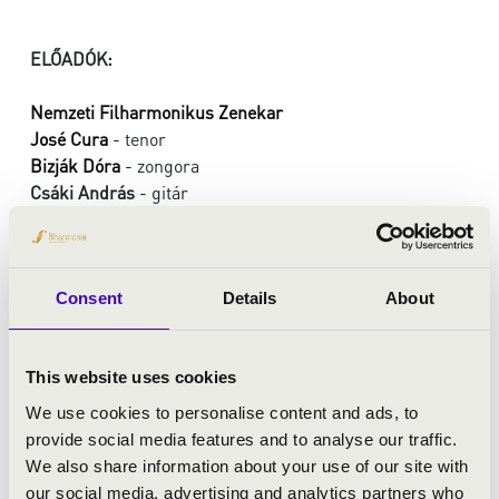
ELŐADÓK:
Nemzeti Filharmonikus Zenekar
José Cura
- tenor
Bizják Dóra
- zongora
Csáki András
- gitár
vezényel:
Kovács János
MŰSOR:
Consent
Details
About
Herrera - Cura: Desde el fondo de ti
This website uses cookies
Walsh - Cura: Postal de guerra
Guastavino - Cura: Se equivocó la paloma
We use cookies to personalise content and ads, to
Gustavino - Cura: Riqueza
provide social media features and to analyse our traffic.
Guastavino - Cura: Préstame tu pañuelito
We also share information about your use of our site with
Guastavino - Cura: Violetas
our social media, advertising and analytics partners who