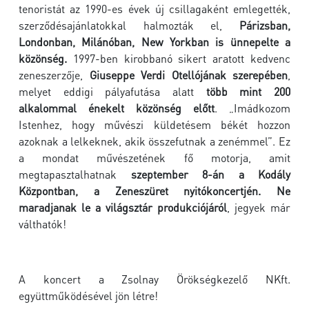
tenoristát az 1990-es évek új csillagaként emlegették,
szerződésajánlatokkal halmozták el,
Párizsban,
Londonban, Milánóban, New Yorkban is ünnepelte a
közönség.
1997-ben kirobbanó sikert aratott kedvenc
zeneszerzője,
Giuseppe Verdi Otellójának szerepében
,
melyet eddigi pályafutása alatt
több mint 200
alkalommal énekelt közönség előtt
. „Imádkozom
Istenhez, hogy művészi küldetésem békét hozzon
azoknak a lelkeknek, akik összefutnak a zenémmel”. Ez
a mondat művészetének fő motorja, amit
megtapasztalhatnak
szeptember 8-án a Kodály
Központban, a Zeneszüret nyitókoncertjén. Ne
maradjanak le a világsztár produkciójáról
, jegyek már
válthatók!
A koncert a Zsolnay Örökségkezelő NKft.
együttműködésével jön létre!