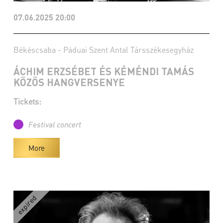
07.06.2025 20:00
Békéscsaba - Páduai Szent Antal Társszékesegyház
ÁCHIM ERZSÉBET ÉS KÉMÉNDI TAMÁS
KÖZÖS HANGVERSENYE
Tickets:
Festival concert
More