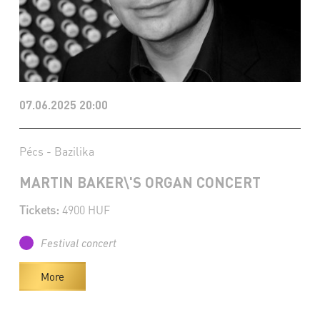
07.06.2025 20:00
Pécs - Bazilika
MARTIN BAKER\'S ORGAN CONCERT
Tickets:
4900 HUF
Festival concert
More