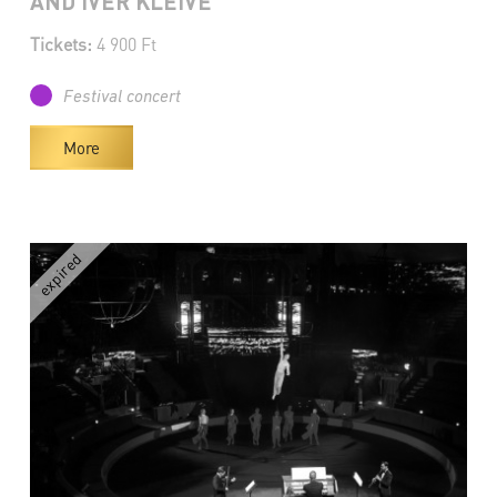
AND IVER KLEIVE
Tickets:
4 900 Ft
Festival concert
More