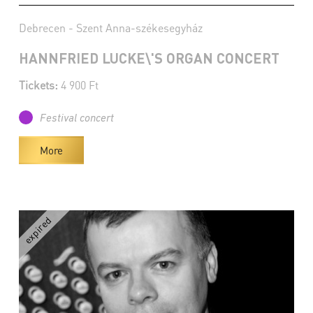
Debrecen - Szent Anna-székesegyház
HANNFRIED LUCKE\'S ORGAN CONCERT
Tickets:
4 900 Ft
Festival concert
More