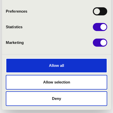
Preferences
Statistics
Marketing
Allow all
07.06.2025 20:00
Allow selection
Keszthely - Keszthelyi Magyarok Nagyasszonya-
templom
Deny
SZOKOLAY DONGÓ BALÁZS: FOHÁSZ