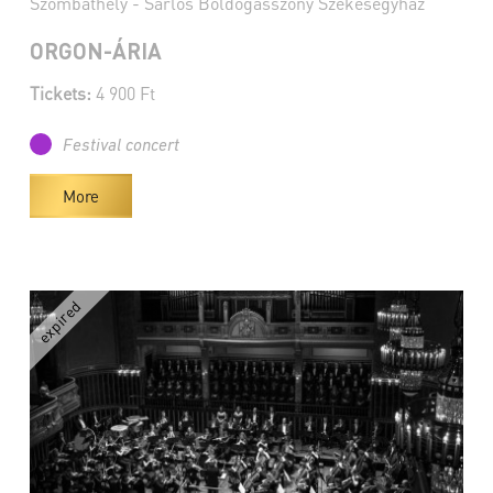
Szombathely - Sarlós Boldogasszony Székesegyház
ORGON-ÁRIA
Tickets:
4 900 Ft
Festival concert
More