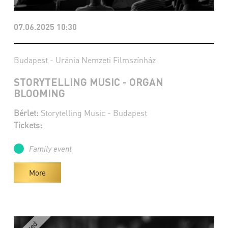
07.06.2025 10:30
Budapest - Uránia Nemzeti Filmszínház
STORYTELLING MUSIC - ORGAN
BLOOMING
Bérlet:
Storytelling Music - Budapest
Tickets:
Family event
More