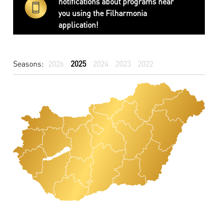
notifications about programs near
you using the Filharmonia
application!
Seasons:
2026
2025
2024
2023
2022