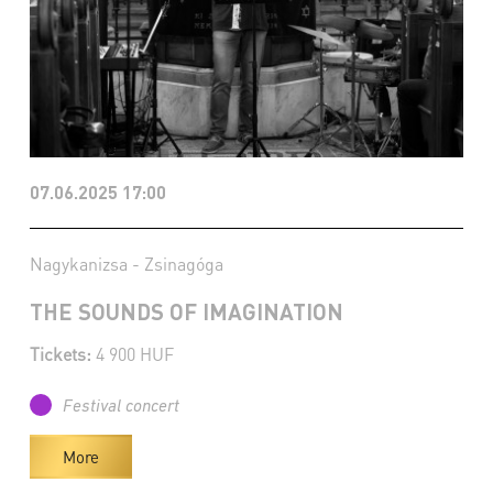
07.06.2025 17:00
Nagykanizsa - Zsinagóga
THE SOUNDS OF IMAGINATION
Tickets:
4 900 HUF
Festival concert
More