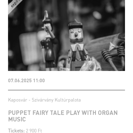
07.06.2025 11:00
Kaposvár - Szivárvány Kultúrpalota
PUPPET FAIRY TALE PLAY WITH ORGAN
MUSIC
Tickets:
2 900 Ft