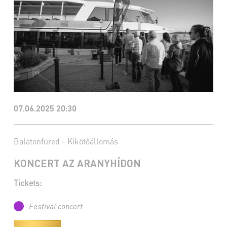
07.06.2025 20:30
Balatonfüred - Kikötőállomás
KONCERT AZ ARANYHÍDON
Tickets:
Festival concert