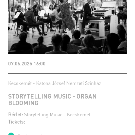
07.06.2025 16:00
Kecskemét - Katona József Nemzeti Színház
STORYTELLING MUSIC - ORGAN
BLOOMING
Bérlet:
Storytelling Music - Kecskemét
Tickets: