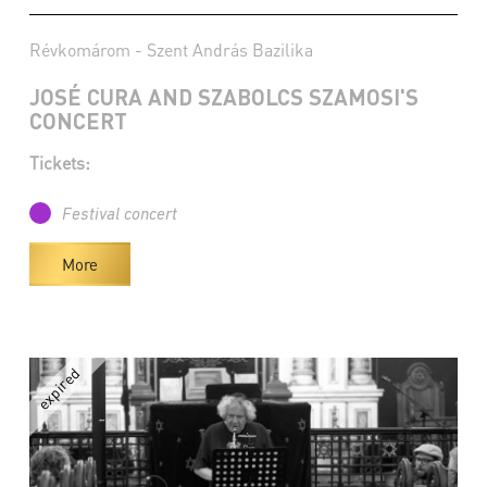
Révkomárom - Szent András Bazilika
JOSÉ CURA AND SZABOLCS SZAMOSI'S
CONCERT
Tickets:
Festival concert
More