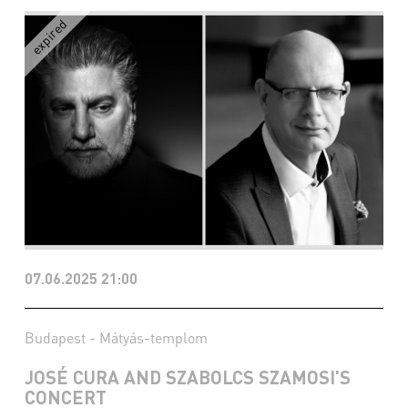
07.06.2025 21:00
Budapest - Mátyás-templom
JOSÉ CURA AND SZABOLCS SZAMOSI'S
CONCERT