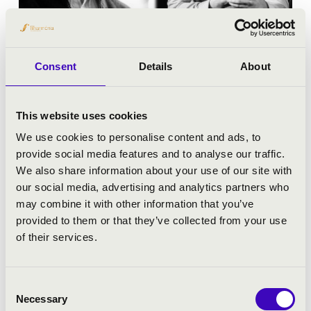
07.06.2025 19:30
Consent
Details
About
Sopron - Szent György templom
This website uses cookies
We use cookies to personalise content and ads, to
VADÁSZ ATTILA ÉS GYIVICSÁN GYÖRGY
KÖZÖS HANGVERSENYE
provide social media features and to analyse our traffic.
We also share information about your use of our site with
Tickets:
4 900 Ft
our social media, advertising and analytics partners who
may combine it with other information that you’ve
Festival concert
provided to them or that they’ve collected from your use
of their services.
More
Consent
Necessary
Selection