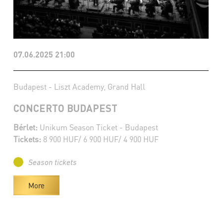
07.06.2025 21:00
Budapest - Liszt Academy, Grand Hall
CONCERTO BUDAPEST
Bérlet:
Unikum Season Ticket - Budapest
Tickets:
8 900 HUF/ 6 900 HUF/ 4 900 HUF
Season tickets
More