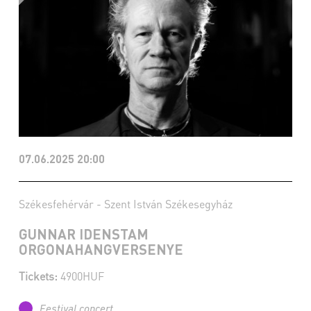
07.06.2025 20:00
Székesfehérvár - Szent István Székesegyház
GUNNAR IDENSTAM
ORGONAHANGVERSENYE
Tickets:
4900HUF
Festival concert