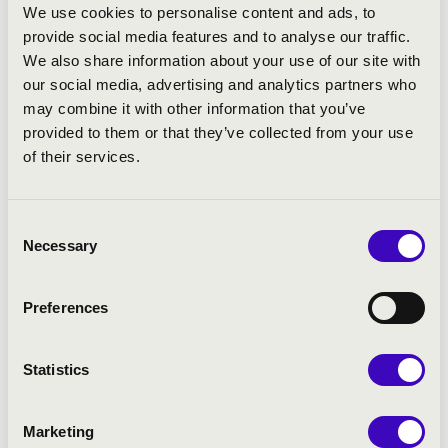
2026.04.14.
We use cookies to personalise content and ads, to
provide social media features and to analyse our traffic.
We also share information about your use of our site with
PREMIER AZ OPERÁBAN
our social media, advertising and analytics partners who
Kottazűr – egy 21. századi divertimento
may combine it with other information that you’ve
provided to them or that they’ve collected from your use
of their services.
Bővebben
Consent
Necessary
Selection
Preferences
Statistics
Marketing