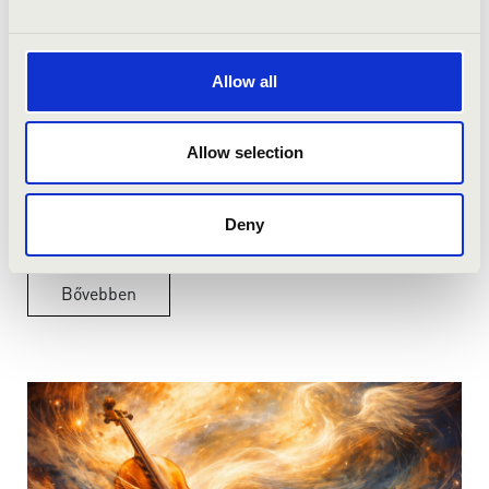
2026.04.07.
Allow all
TENOR ÉS ORGONA – KÜLÖNLEGES TALÁLKOZÁS
Allow selection
TEMPLOMI TÉRBEN
José Cura és Szamosi Szabolcs koncertsorozata augusztusban
Deny
Bővebben