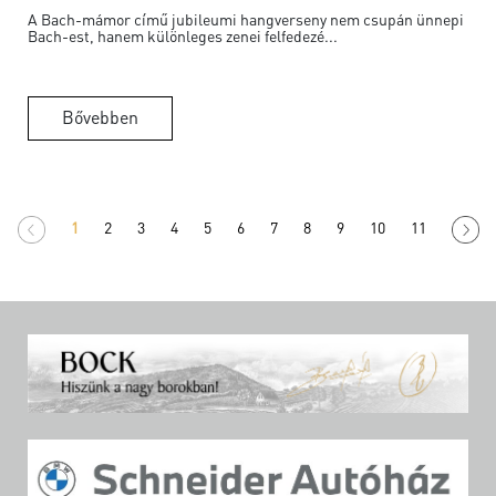
A Bach-mámor című jubileumi hangverseny nem csupán ünnepi
Bach-est, hanem különleges zenei felfedezé...
Bővebben
1
2
3
4
5
6
7
8
9
10
11