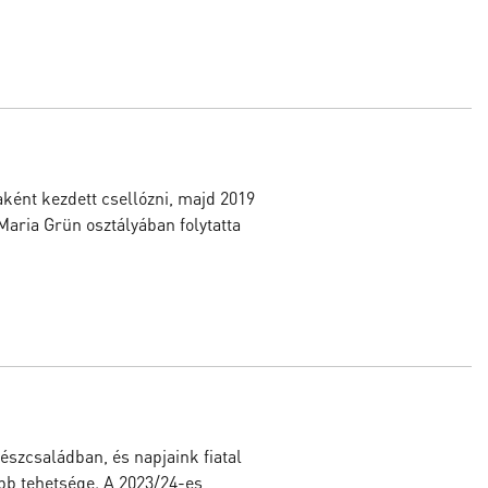
ként kezdett csellózni, majd 2019
aria Grün osztályában folytatta
észcsaládban, és napjaink fiatal
bb tehetsége. A 2023/24-es