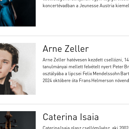
koncertévadban a Jeunesse Austria kiemel
Arne Zeller
Arne Zeller hatévesen kezdett csellózni, 1
tanulmányai mellett felvételt nyert Peter B
osztályába a lipcsei Felix Mendelssohn Bar
2024 októbere óta Frans Helmerson növen
Caterina Isaia
Caterina Isaia olasz csellóművész, aki 2002