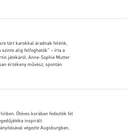
re tárt karokkal áradnak felénk,
zinte alig felfoghatók” – írta a
tin játékáról. Anne-Sophie Mutter
osan érzékeny művész, spontán
inben. Ötéves korában fedezték fel
egedűjátéka inspirált.
rányításával végezte Augsburgban,