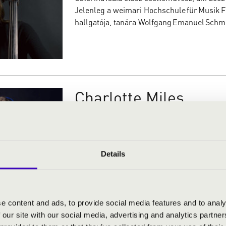
Jelenleg a weimari Hochschule für Musik F
hallgatója, tanára Wolfgang Emanuel Schmi
Charlotte Miles
Charlotte Miles ausztrál csellista 2002‑ben
Morning Herald szerint előadásmódját „éles 
és bársonyos hang” jellemzi. Több mint 100
birtokosa.
Details
e content and ads, to provide social media features and to analy
Emma Van Schadewi
 our site with our social media, advertising and analytics partn