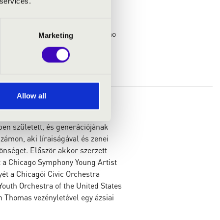
 services.
 június 1‑jén született, és hét
elvételt nyert az angliai
ersma, Bart LaFollette és Una Cho
Marketing
Allow all
en született, és generációjának
 számon, aki líraiságával és zenei
önséget. Először akkor szerzett
t a Chicago Symphony Young Artist
ét a Chicagói Civic Orchestra
Youth Orchestra of the United States
on Thomas vezényletével egy ázsiai