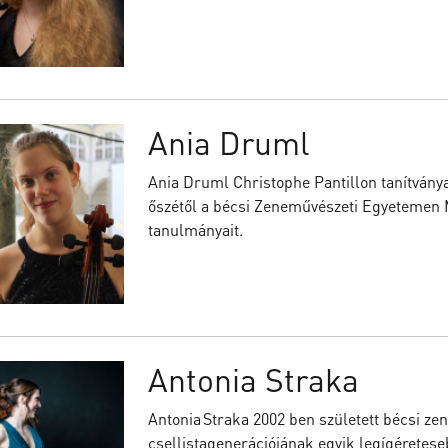
Ania Druml
Ania Druml Christophe Pantillon tanítványa
őszétől a bécsi Zeneművészeti Egyetemen M
tanulmányait.
Antonia Straka
Antonia Straka 2002 ben született bécsi zen
csellistagenerációjának egyik legígéretese