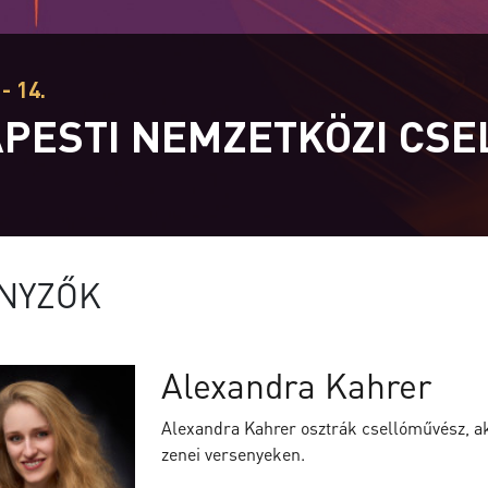
- 14.
PESTI NEMZETKÖZI CS
T
NYZŐK
Alexandra Kahrer
Alexandra Kahrer osztrák csellóművész, ak
zenei versenyeken.