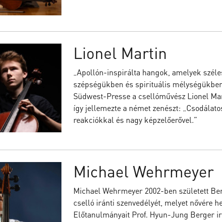
Lionel Martin
„Apollón-inspirálta hangok, amelyek széles
szépségükben és spirituális mélységükben s
Südwest-Presse a csellóművész Lionel Mar
így jellemezte a német zenészt: „Csodálat
reakciókkal és nagy képzelőerővel.”
Michael Wehrmeyer
Michael Wehrmeyer 2002-ben született Berl
cselló iránti szenvedélyét, melyet nővére h
Előtanulmányait Prof. Hyun-Jung Berger i