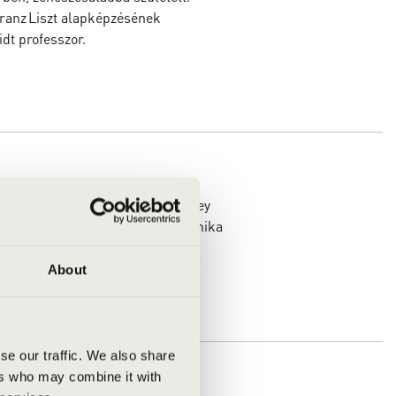
ranz Liszt alapképzésének
dt professzor.
 született Melbourne‑ben. A Sydney
zenei intelligencia, biztos technika
 ausztrál és nemzetközi díj
About
se our traffic. We also share
jk
ers who may combine it with