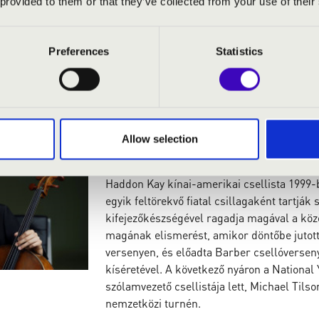
 provided to them or that they’ve collected from your use of their
Emma van Schadewijk holland csellista 2003.
évesen kezdett el csellózni. Tizenöt évesen f
Yehudi Menuhin Schoolba, ahol Matthijs Bro
Preferences
Statistics
tanították.
Allow selection
Haddon Kay
Haddon Kay kínai-amerikai csellista 1999-b
egyik feltörekvő fiatal csillagaként tartják
kifejezőkészségével ragadja magával a köz
magának elismerést, amikor döntőbe jutot
versenyen, és előadta Barber csellóverseny
kíséretével. A következő nyáron a National 
szólamvezető csellistája lett, Michael Tils
nemzetközi turnén.