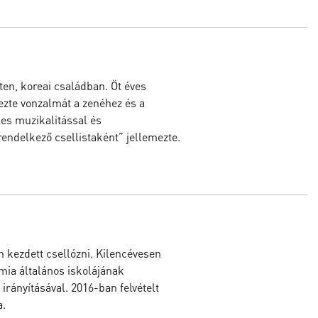
en, koreai családban. Öt éves
ezte vonzalmát a zenéhez és a
les muzikalitással és
endelkező csellistaként” jellemezte.
n kezdett csellózni. Kilencévesen
ia általános iskolájának
irányításával. 2016-ban felvételt
a.