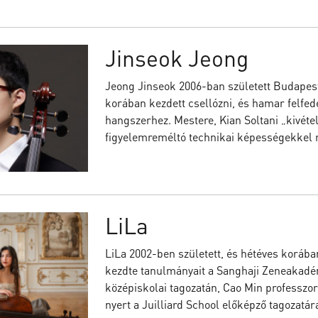
Jinseok Jeong
Jeong Jinseok 2006-ban született Budapest
korában kezdett csellózni, és hamar felfed
hangszerhez. Mestere, Kian Soltani „kivéte
figyelemreméltó technikai képességekkel r
LiLa
LiLa 2002-ben született, és hétéves korába
kezdte tanulmányait a Sanghaji Zeneakadém
középiskolai tagozatán, Cao Min professzor 
nyert a Juilliard School előképző tagozatár