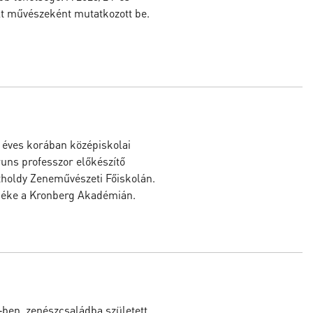
t művészeként mutatkozott be.
4 éves korában középiskolai
runs professzor előkészítő
tholdy Zeneművészeti Főiskolán.
déke a Kronberg Akadémián.
‑ben, zenészcsaládba született.