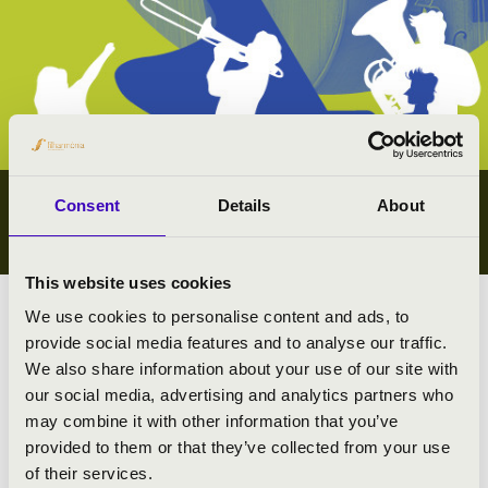
Consent
Details
About
IFJÚSÁGI KONCERTEK
GYŐR-MOSON-SOPRON VÁRMEGYE
This website uses cookies
We use cookies to personalise content and ads, to
Megyei koncert lista
provide social media features and to analyse our traffic.
We also share information about your use of our site with
Összes ifjúsági koncert
our social media, advertising and analytics partners who
may combine it with other information that you’ve
#zeneóra ifjúsági kiajánló I.
provided to them or that they’ve collected from your use
#zeneóra ifjúsági kiajánló II.
of their services.