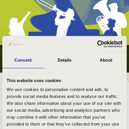
IFJÚSÁGI KONCERTEK
Consent
Details
About
TOLNA VÁRMEGYE
This website uses cookies
Megyei koncert lista
We use cookies to personalise content and ads, to
provide social media features and to analyse our traffic.
Összes ifjúsági koncert
We also share information about your use of our site with
our social media, advertising and analytics partners who
#zeneóra ifjúsági kiajánló I.
may combine it with other information that you’ve
provided to them or that they’ve collected from your use
#zeneóra ifjúsági kiajánló II.