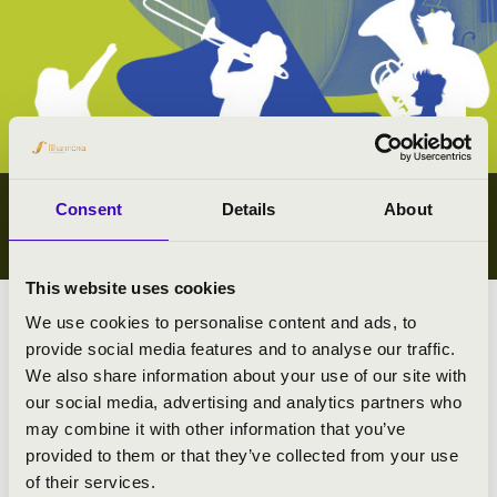
Consent
Details
About
IFJÚSÁGI KONCERTEK
VAS VÁRMEGYE
This website uses cookies
We use cookies to personalise content and ads, to
Megyei koncert lista
provide social media features and to analyse our traffic.
We also share information about your use of our site with
Összes ifjúsági koncert
our social media, advertising and analytics partners who
may combine it with other information that you’ve
#zeneóra ifjúsági kiajánló I.
provided to them or that they’ve collected from your use
#zeneóra ifjúsági kiajánló II.
of their services.