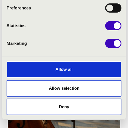
KURTÁG-TÖREDÉKEK
Preferences
Jegyár:
Ingyenes!
Statistics
Bővebben
Marketing
Allow all
Allow selection
Deny