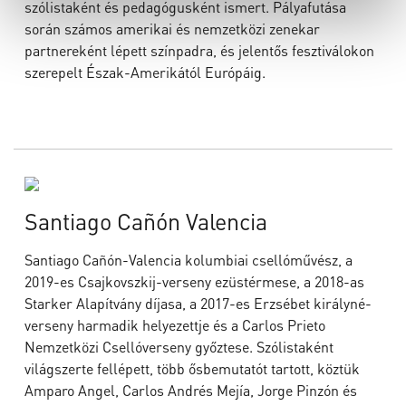
szólistaként és pedagógusként ismert. Pályafutása
során számos amerikai és nemzetközi zenekar
partnereként lépett színpadra, és jelentős fesztiválokon
szerepelt Észak-Amerikától Európáig.
Santiago Cañón Valencia
Santiago Cañón-Valencia kolumbiai csellóművész, a
2019-es Csajkovszkij-verseny ezüstérmese, a 2018-as
Starker Alapítvány díjasa, a 2017-es Erzsébet királyné-
verseny harmadik helyezettje és a Carlos Prieto
Nemzetközi Csellóverseny győztese. Szólistaként
világszerte fellépett, több ősbemutatót tartott, köztük
Amparo Angel, Carlos Andrés Mejía, Jorge Pinzón és