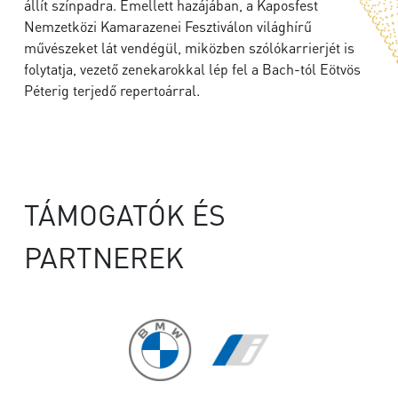
állít színpadra. Emellett hazájában, a Kaposfest
Nemzetközi Kamarazenei Fesztiválon világhírű
művészeket lát vendégül, miközben szólókarrierjét is
folytatja, vezető zenekarokkal lép fel a Bach-tól Eötvös
Péterig terjedő repertoárral.
TÁMOGATÓK ÉS
PARTNEREK