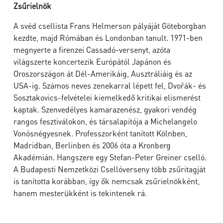
Zsűrielnök
A svéd csellista Frans Helmerson pályáját Göteborgban
kezdte, majd Rómában és Londonban tanult. 1971-ben
megnyerte a firenzei Cassadó-versenyt, azóta
világszerte koncertezik Európától Japánon és
Oroszországon át Dél-Amerikáig, Ausztráliáig és az
USA-ig. Számos neves zenekarral lépett fel, Dvořák- és
Sosztakovics-felvételei kiemelkedő kritikai elismerést
kaptak. Szenvedélyes kamarazenész, gyakori vendég
rangos fesztiválokon, és társalapítója a Michelangelo
Vonósnégyesnek. Professzorként tanított Kölnben,
Madridban, Berlinben és 2006 óta a Kronberg
Akadémián. Hangszere egy Stefan-Peter Greiner cselló.
A Budapesti Nemzetközi Csellóverseny több zsűritagját
is tanította korábban, így ők nemcsak zsűrielnökként,
hanem mesterükként is tekintenek rá.