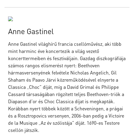
Anne Gastinel
Anne Gastinel világhírű francia csellóművész, aki több
mint harminc éve koncertezik a világ vezető
koncerttermeiben és fesztiváljain. Gazdag diszkográfiája
számos rangos elismerést nyert: Beethoven
hármasversenyének felvétele Nicholas Angelich, Gil
Shaham és Paavo Järvi közreműködésével elnyerte a
Classica „Choc” díját, míg a David Grimal és Philippe
Cassard társaságában rögzített teljes Beethoven-triók a
Diapason d’or és Choc Classica díjat is megkapták.
Korábban nyert többek között a Scheveningen, a prágai
és a Rosztropovics versenyen, 2006-ban pedig a Victoire
de la Musique „Az év szólistája” díját. 1690-es Testore
csellón játszik.