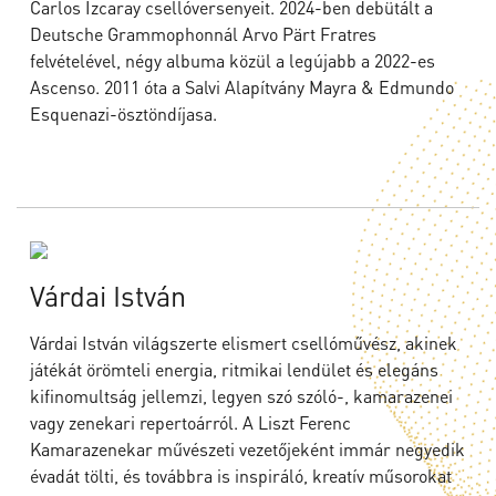
Carlos Izcaray csellóversenyeit. 2024-ben debütált a
Deutsche Grammophonnál Arvo Pärt Fratres
felvételével, négy albuma közül a legújabb a 2022-es
Ascenso. 2011 óta a Salvi Alapítvány Mayra & Edmundo
Esquenazi-ösztöndíjasa.
Várdai István
Várdai István világszerte elismert csellóművész, akinek
játékát örömteli energia, ritmikai lendület és elegáns
kifinomultság jellemzi, legyen szó szóló-, kamarazenei
vagy zenekari repertoárról. A Liszt Ferenc
Kamarazenekar művészeti vezetőjeként immár negyedik
évadát tölti, és továbbra is inspiráló, kreatív műsorokat