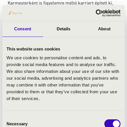
Karmesterként is figyelemre méltó karriert épített ki,
vezényelt többek között a BBC Philharmonic és a Bécsi
Rádiózenekar élén. Emellett tanárként is aktív, a
londoni Guildhall School of Music and Drama tanára, és
Consent
Details
About
nemzetközi mesterkurzusokat is tart. Munkásságát
Kossuth- és Liszt-díjjal is elismerték.
This website uses cookies
We use cookies to personalise content and ads, to
provide social media features and to analyse our traffic.
We also share information about your use of our site with
our social media, advertising and analytics partners who
Jens Peter Maintz
may combine it with other information that you’ve
provided to them or that they’ve collected from your use
Jens Peter Maintz kivételes hírnévnek örvend mint
of their services.
sokoldalú szólista, keresett kamarazenész és elhivatott
csellótanár. Hamburgban született, 1994-ben megnyerte
az ARD Nemzetközi Zenei Verseny első díját, amelyet
Consent
csellista akkor már 17 éve nem kapott meg.
Necessary
Selection