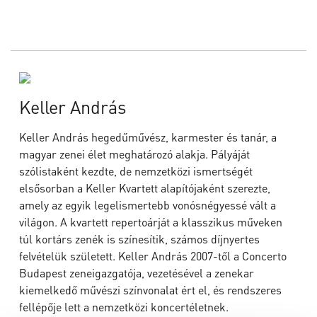
Keller András
Keller András hegedűművész, karmester és tanár, a
magyar zenei élet meghatározó alakja. Pályáját
szólistaként kezdte, de nemzetközi ismertségét
elsősorban a Keller Kvartett alapítójaként szerezte,
amely az egyik legelismertebb vonósnégyessé vált a
világon. A kvartett repertoárját a klasszikus műveken
túl kortárs zenék is színesítik, számos díjnyertes
felvételük született. Keller András 2007-től a Concerto
Budapest zeneigazgatója, vezetésével a zenekar
kiemelkedő művészi színvonalat ért el, és rendszeres
fellépője lett a nemzetközi koncertéletnek.