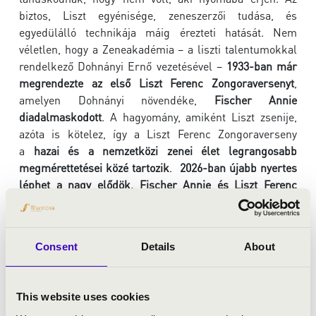
biztos, Liszt egyénisége, zeneszerzői tudása, és
egyedülálló technikája máig érezteti hatását. Nem
véletlen, hogy a Zeneakadémia – a liszti talentumokkal
rendelkező Dohnányi Ernő vezetésével –
1933-ban már
megrendezte az első Liszt Ferenc Zongoraversenyt
,
amelyen Dohnányi növendéke,
Fischer Annie
diadalmaskodott
. A hagyomány, amiként Liszt zsenije,
azóta is kötelez, így a Liszt Ferenc Zongoraverseny
a
hazai és a nemzetközi zenei élet legrangosabb
megmérettetései közé tartozik
.
2026-ban
újabb nyertes
léphet a nagy elődök, Fischer Annie és Liszt Ferenc
nyomdokába.
A VERSENY HELYSZÍNE
A Liszt Ferenc Nemzetközi Zongoraverseny 2026.
Consent
Details
About
szeptember 15–20. között kerül megrendezésre Pécsett,
Európa korábbi kulturális fővárosában és Magyarország
egyik legfontosabb kulturális központjában, a Kodály
This website uses cookies
Központban. A Kodály Központ Európa egyik legjobb