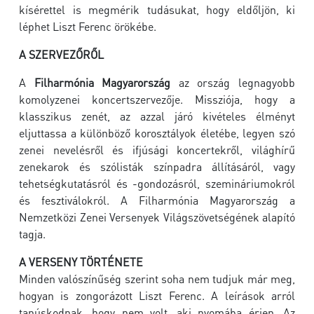
kísérettel is megmérik tudásukat, hogy eldőljön, ki
léphet Liszt Ferenc örökébe.
A SZERVEZŐRŐL
A
Filharmónia Magyarország
az ország legnagyobb
komolyzenei koncertszervezője. Missziója, hogy a
klasszikus zenét, az azzal járó kivételes élményt
eljuttassa a különböző korosztályok életébe, legyen szó
zenei nevelésről és ifjúsági koncertekről, világhírű
zenekarok és szólisták színpadra állításáról, vagy
tehetségkutatásról és -gondozásról, szemináriumokról
és fesztiválokról. A Filharmónia Magyarország a
Nemzetközi Zenei Versenyek Világszövetségének alapító
tagja.
A VERSENY TÖRTÉNETE
Minden valószínűség szerint soha nem tudjuk már meg,
hogyan is zongorázott Liszt Ferenc. A leírások arról
tanúskodnak, hogy nem volt, aki nyomába érjen. Az