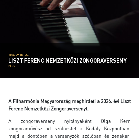
2026.09.15 - 20.
LISZT FERENC NEMZETKÖZI ZONGORAVERSENY
PÉCS
A Filharmónia Magyarország meghirdeti a 2026. évi Liszt
Ferenc Nemzetközi Zongoraversenyt.
A zongoraverseny nyitányaként
Olga Kern
zongoraművész ad szólóestet a
Kodály Központ
ban,
majd a döntőben a versenyzők szólóban és zenekari