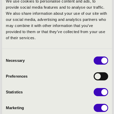
We use cookies to personalise content and ads, to
akusztikájú koncertterme, ahol az elmúlt években
provide social media features and to analyse our traffic.
számos nemzetközi és hazai művész, valamint világhírű
We also share information about your use of our site with
szimfonikus zenekar lépett fel.
our social media, advertising and analytics partners who
may combine it with other information that you’ve
provided to them or that they’ve collected from your use
A Filharmónia Magyarország alapító tagja a Zenei
of their services.
Versenyek Világszövetségének (WFIMC) és az Alink -
Argerich Foundation-nek.
Consent
Necessary
Selection
Preferences
TÁMOGATÓK ÉS
PARTNEREK
Statistics
Marketing