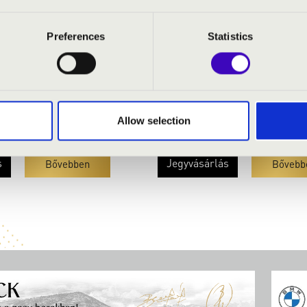
 péntek 19:00
2026.09.18. - péntek 19:00
Preferences
Statistics
észetek Háza
Győr - Nagyboldogasszony-sz
ONCERT
ERDŐDY KAMARAZENE
Allow selection
t/ 4 900 Ft/ 3 900 Ft
Jegyár:
5 900 Ft
s
Jegyvásárlás
Bővebben
Bővebb