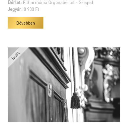
Bérlet:
Filharmónia Orgonabérlet - Szeged
Jegyár:
8 900 Ft
Bővebben