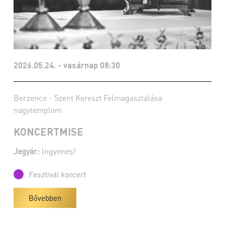
2026.05.24. - vasárnap 08:30
Berzence - Szent Kereszt Felmagasztalása
nagytemplom
KONCERTMISE
Jegyár:
Ingyenes!
Fesztivál koncert
Bővebben