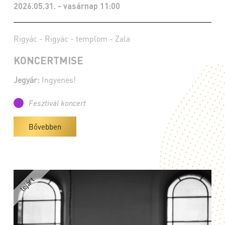
2026.05.31. - vasárnap 11:00
Rigyác - Rigyác - templom - Zala
KONCERTMISE
Jegyár:
Ingyenes!
Fesztivál koncert
Bővebben