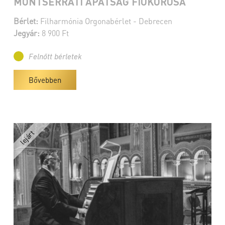
MONTSERRATI APÁTSÁG FIÚKÓRUSA
Bérlet:
Filharmónia Orgonabérlet - Debrecen
Jegyár:
8 900 Ft
Felnőtt bérletek
Bővebben