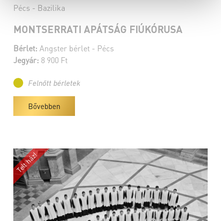
Pécs - Bazilika
MONTSERRATI APÁTSÁG FIÚKÓRUSA
Bérlet:
Angster bérlet - Pécs
Jegyár:
8 900 Ft
Felnőtt bérletek
Bővebben