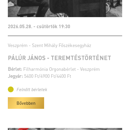
2026.05.28. - csütörtök 19:30
Veszprém - Szent Mihály Főszékesegyház
PÁLÚR JÁNOS - TEREMTÉSTÖRTÉNET
Bérlet:
Filharmónia Orgonabérlet - Veszprém
Jegyár:
5400 Ft/4900 Ft/4400 Ft
Felnőtt bérletek
Bővebben