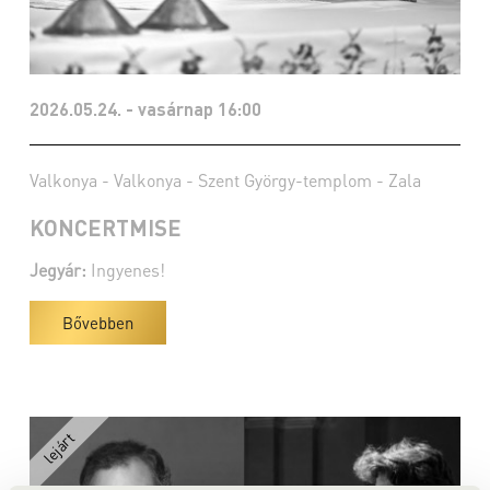
2026.05.24. - vasárnap 16:00
Valkonya - Valkonya - Szent György-templom - Zala
KONCERTMISE
Jegyár:
Ingyenes!
Bővebben