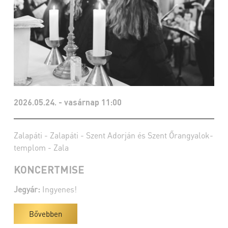
2026.05.24. - vasárnap 11:00
Zalapáti - Zalapáti - Szent Adorján és Szent Őrangyalok-
templom - Zala
KONCERTMISE
Jegyár:
Ingyenes!
Bővebben