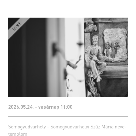
2026.05.24. - vasárnap 11:00
Somogyudvarhely - Somogyudvarhelyi Szűz Mária neve-
templom