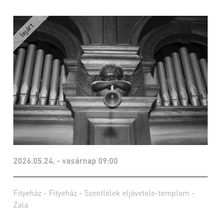
2026.05.24. - vasárnap 09:00
Fityeház - Fityeház - Szentlélek eljövetele-templom -
Zala