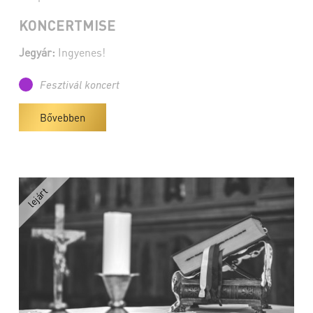
KONCERTMISE
Jegyár:
Ingyenes!
Fesztivál koncert
Bővebben