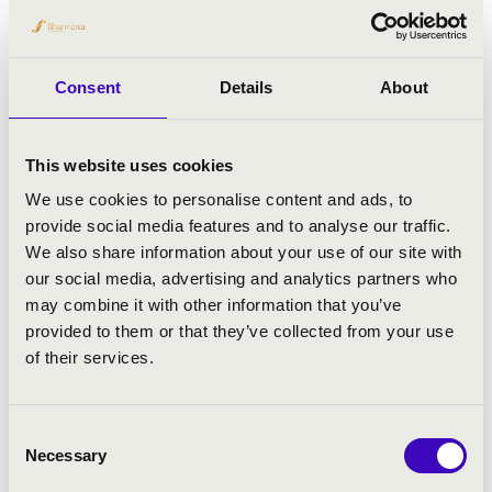
Consent
Details
About
This website uses cookies
We use cookies to personalise content and ads, to
provide social media features and to analyse our traffic.
2026.05.24. - vasárnap 19:00
We also share information about your use of our site with
our social media, advertising and analytics partners who
may combine it with other information that you’ve
Keszthely - Kis Szent Teréz Karmelita Bazilika
provided to them or that they’ve collected from your use
of their services.
MAGNIFICAT - AVE MARIA
Jegyár:
Ingyenes!
Consent
Necessary
Selection
Fesztivál koncert