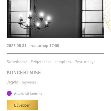
2026.05.31. - vasárnap 17:00
Szigetbecse - Szigetbecse - templom - Pest-megye
KONCERTMISE
Jegyár:
Ingyenes!
Fesztivál koncert
Bővebben