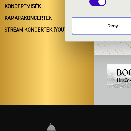
+36 30 382 432
KONCERTMISÉK
katalin.bodol
KAMARAKONCERTEK
Deny
STREAM KONCERTEK (YOUTUBE)
A műsor-, időpont