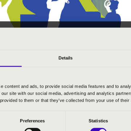
SÁGI KONCERTEK
BAÚJ-ZEMPLÉN VÁRMEGYE
Details
e content and ads, to provide social media features and to analy
úsági kiajánló I.
 our site with our social media, advertising and analytics partn
 provided to them or that they’ve collected from your use of their
úsági kiajánló II.
egyárakkal kapcsolatos további információkért kérjük, forduljon 
Preferences
Statistics
n