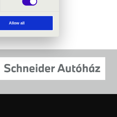
Allow all
 jegyár is változhat.