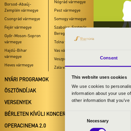
Nógrád vármegye
Borsod-Abaúj-
Zemplén vármegye
Pest vármegye
Csongrád vármegye
Somogy vármegye
Fejér vármegye
Szabolcs-Szatmár-
IFJÚ
Bereg vármegye
Győr-Moson-Sopron
vármegye
Tolna vármegye
BORSOD-A
Hajdú-Bihar
Vas vármegye
vármegye
Consent
Veszprém vármegye
Heves vármegye
Zala vármegye
This website uses cookies
NYÁRI PROGRAMOK
We use cookies to personalis
ÖSZTÖNDÍJAK
#zeneóra ifj
information about your use of
other information that you’ve
VERSENYEK
#zeneóra ifj
BÉRLETEN KÍVÜLI KONCERTEK
Consent
A bérlet- és j
Necessary
Selection
OPERACINEMA 2.0
Bodolai Katali