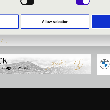
1
ai@filharmonia.hu
Allow selection
-, helyszín-, és szereplőváltoztatás jogát fenntartjuk, melynek függvényében a