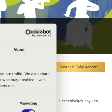
About
Megyei koncert lista
Összes ifjúsági koncert
se our traffic. We also share
ers who may combine it with
 services.
a kulturális szervezőhöz az alábbi elérhetőségek egyikén.
Marketing