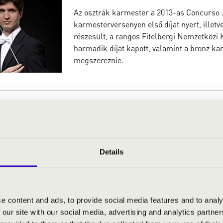
Az osztrák karmester a 2013-as Concurso 
karmesterversenyen első díjat nyert, illet
részesült, a rangos Fitelbergi Nemzetköz
harmadik díjat kapott, valamint a bronz ka
megszereznie.
Balassa Krisztián
Zeneszerzés szakon végzett a Szent Istvá
majd két diplomát szerzett a Liszt Ferenc
Details
karvezetés, ezt követően pedig karmester 
növendékeként. Már gyerekként érdekelte a 
és énekelt a Nemzeti Színházban, illetve 
e content and ads, to provide social media features and to analy
 our site with our social media, advertising and analytics partn