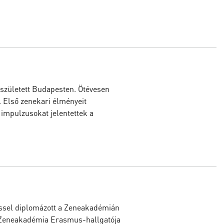
született Budapesten. Ötévesen
. Első zenekari élményeit
 impulzusokat jelentettek a
éssel diplomázott a Zeneakadémián
i Zeneakadémia Erasmus-hallgatója