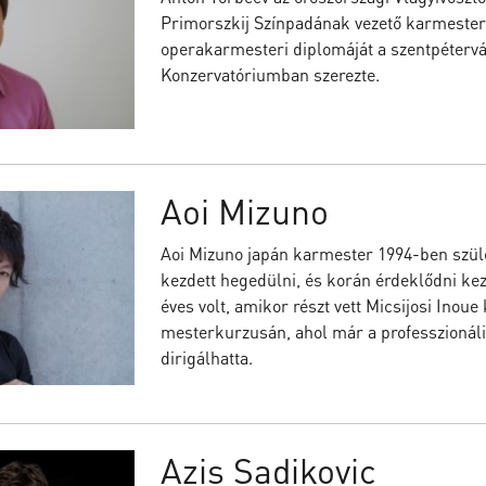
Primorszkij Színpadának vezető karmester
operakarmesteri diplomáját a szentpéterv
Konzervatóriumban szerezte.
Aoi Mizuno
Aoi Mizuno japán karmester 1994-ben szüle
kezdett hegedülni, és korán érdeklődni kezd
éves volt, amikor részt vett Micsijosi Inou
mesterkurzusán, ahol már a professzionál
dirigálhatta.
Azis Sadikovic