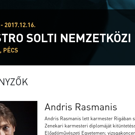
- 2017.12.16.
TRO SOLTI NEMZETKÖZ
, PÉCS
NYZŐK
Andris Rasmanis
Andris Rasmanis lett karmester Rigában sz
Zenekari karmesteri diplomáját kitüntetéss
Előadóművészeti Egyetemen; vizsgakoncert