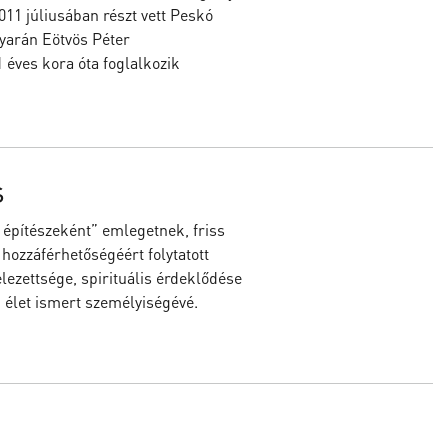
2011 júliusában részt vett Peskó
yarán Eötvös Péter
 éves kora óta foglalkozik
s
 építészeként” emlegetnek, friss
 hozzáférhetőségéért folytatott
lezettsége, spirituális érdeklődése
i élet ismert személyiségévé.