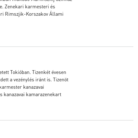
e. Zenekari karmesteri és
ári Rimszjik-Korszakov Állami
tett Tokióban. Tizenkét évesen
ett a vezénylés iránt is. Tizenöt
e karmester kanazavai
is kanazavai kamarazenekart