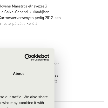
Jovens Maestros elnevezésű
ve a Caixa-General különdíjban
i Karmesterversenyen pedig 2012-ben
rmesterpálcát sikerült
n Zeneművészeti Szakközépiskolában,
 Zeneművészeti Egyetemen
About
szakon, Gál Tamás és Ligeti András
színház, a zenés színház, játszott
a Magyar Állami Operaházban.
se our traffic. We also share
ers who may combine it with