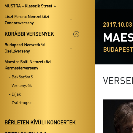
MUSTRA – Klasszik Street
Liszt Ferenc Nemzetközi
Zongoraverseny
2017.10.03 
MAES
KORÁBBI VERSENYEK
Budapesti Nemzetközi
BUDAPEST
Csellóverseny
Maestro Solti Nemzetközi
Karmesterverseny
- Beköszöntő
VERSE
- Versenyzők
- Díjak
- Zsűritagok
BÉRLETEN KÍVÜLI KONCERTEK