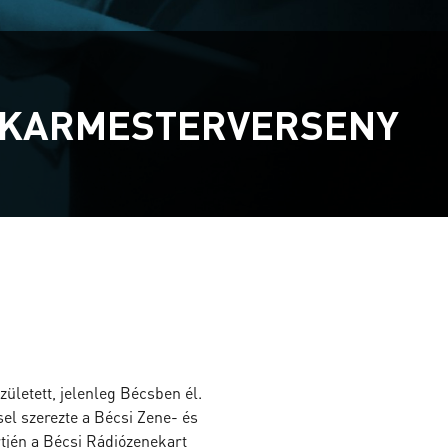
I KARMESTERVERSENY
ületett, jelenleg Bécsben él.
el szerezte a Bécsi Zene- és
jén a Bécsi Rádiózenekart