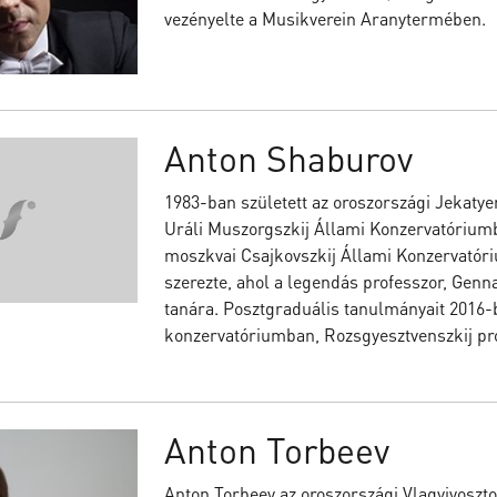
vezényelte a Musikverein Aranytermében.
Anton Shaburov
1983-ban született az oroszországi Jekaty
Uráli Muszorgszkij Állami Konzervatóriumba
moszkvai Csajkovszkij Állami Konzervatóri
szerezte, ahol a legendás professzor, Genna
tanára. Posztgraduális tanulmányait 2016-b
konzervatóriumban, Rozsgyesztvenszkij pro
Anton Torbeev
Anton Torbeev az oroszországi Vlagyivoszt