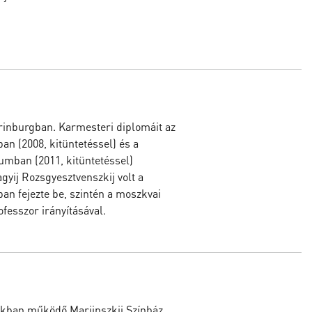
erinburgban. Karmesteri diplomáit az
n (2008, kitüntetéssel) és a
umban (2011, kitüntetéssel)
gyij Rozsgyesztvenszkij volt a
an fejezte be, szintén a moszkvai
fesszor irányításával.
okban működő Mariinszkij Színház