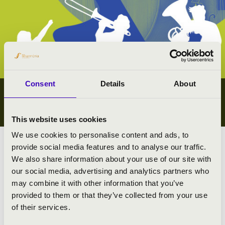
Consent
Details
About
IFJÚSÁGI KONCERTEK
JÁSZ-NAGYKUN-SZOLNOK VÁRMEGYE
This website uses cookies
We use cookies to personalise content and ads, to
provide social media features and to analyse our traffic.
Megyei koncert lista
We also share information about your use of our site with
our social media, advertising and analytics partners who
Összes ifjúsági koncert
may combine it with other information that you’ve
provided to them or that they’ve collected from your use
#zeneóra ifjúsági kiajánló I.
of their services.
#zeneóra ifjúsági kiajánló II.