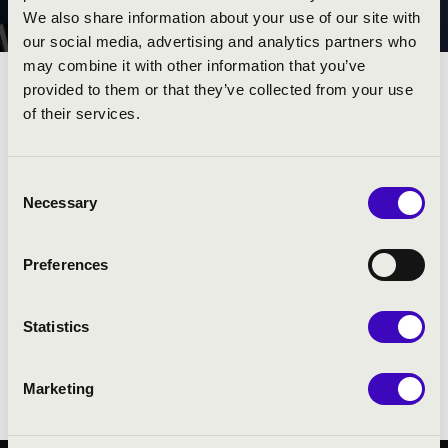
ÖSZTÖNDÍJ
We also share information about your use of our site with
our social media, advertising and analytics partners who
may combine it with other information that you’ve
provided to them or that they’ve collected from your use
KODÁLY ZOLTÁN ZENEI
of their services.
ALKOTÓI ÖSZTÖNDÍJ
Consent
Necessary
Az 1984-ben létrehozott Kodály Zoltán zenei alkotói
Selection
ösztöndíj célja, hogy segítse a 35 év alatti zeneszerzők és
zenetudósok pályakezdését, és kedvező feltételeket
Preferences
teremtsen a magas színvonalú alkotótevékenységhez.
A 2026-os ösztöndíj részleteiről itt tájékozódhat:
Kodály
Statistics
Zoltán zenei alkotói ösztöndíj
Marketing