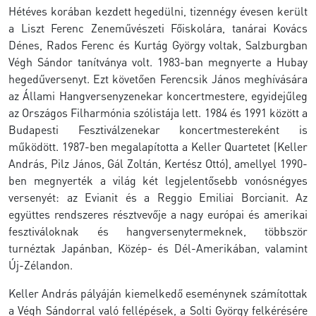
Hétéves korában kezdett hegedülni, tizennégy évesen került
a Liszt Ferenc Zeneművészeti Főiskolára, tanárai Kovács
Dénes, Rados Ferenc és Kurtág György voltak, Salzburgban
Végh Sándor tanítványa volt. 1983-ban megnyerte a Hubay
hegedűversenyt. Ezt követően Ferencsik János meghívására
az Állami Hangversenyzenekar koncertmestere, egyidejűleg
az Országos Filharmónia szólistája lett. 1984 és 1991 között a
Budapesti Fesztiválzenekar koncertmestereként is
működött. 1987-ben megalapította a Keller Quartetet (Keller
András, Pilz János, Gál Zoltán, Kertész Ottó), amellyel 1990-
ben megnyerték a világ két legjelentősebb vonósnégyes
versenyét: az Evianit és a Reggio Emiliai Borcianit. Az
együttes rendszeres résztvevője a nagy európai és amerikai
fesztiváloknak és hangversenytermeknek, többször
turnéztak Japánban, Közép- és Dél-Amerikában, valamint
Új-Zélandon.
Keller András pályáján kiemelkedő eseménynek számítottak
a Végh Sándorral való fellépések, a Solti György felkérésére