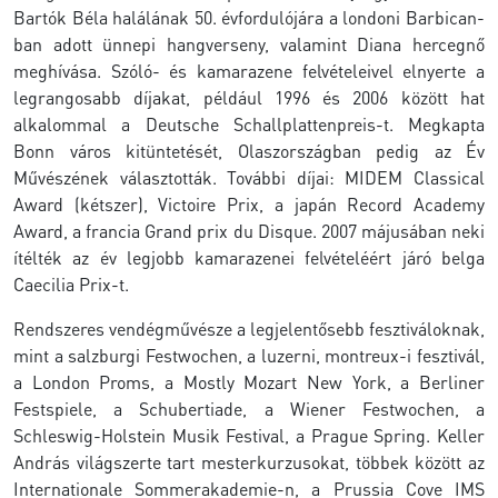
Bartók Béla halálának 50. évfordulójára a londoni Barbican-
ban adott ünnepi hangverseny, valamint Diana hercegnő
meghívása. Szóló- és kamarazene felvételeivel elnyerte a
legrangosabb díjakat, például 1996 és 2006 között hat
alkalommal a Deutsche Schallplattenpreis-t. Megkapta
Bonn város kitüntetését, Olaszországban pedig az Év
Művészének választották. További díjai: MIDEM Classical
Award (kétszer), Victoire Prix, a japán Record Academy
Award, a francia Grand prix du Disque. 2007 májusában neki
ítélték az év legjobb kamarazenei felvételéért járó belga
Caecilia Prix-t.
Rendszeres vendégművésze a legjelentősebb fesztiváloknak,
mint a salzburgi Festwochen, a luzerni, montreux-i fesztivál,
a London Proms, a Mostly Mozart New York, a Berliner
Festspiele, a Schubertiade, a Wiener Festwochen, a
Schleswig-Holstein Musik Festival, a Prague Spring. Keller
András világszerte tart mesterkurzusokat, többek között az
Internationale Sommerakademie-n, a Prussia Cove IMS