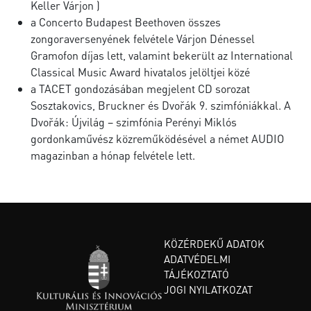
Keller Várjon )
a Concerto Budapest Beethoven összes
zongoraversenyének felvétele Várjon Dénessel
Gramofon díjas lett, valamint bekerült az International
Classical Music Award hivatalos jelöltjei közé
a TACET gondozásában megjelent CD sorozat
Sosztakovics, Bruckner és Dvořák 9. szimfóniákkal. A
Dvořák: Újvilág – szimfónia Perényi Miklós
gordonkaművész közreműködésével a német AUDIO
magazinban a hónap felvétele lett.
KÖZÉRDEKŰ ADATOK
ADATVÉDELMI
TÁJÉKOZTATÓ
JOGI NYILATKOZAT