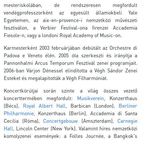
mesteriskolában, de rendszeresen megfordult
vendégprofesszorként az egyesült államokbeli Yale
Egyetemen, az aix-en-provence-i nemzetközi művészeti
fesztiválon, a Verbier Festival-ona firenzei Accademia
Fiesole-n, vagy a londoni Royal Academy of Music-on.
Karmesterként 2003 februárjában debütált az Orchestre di
Padova e Veneto élén. 2005 óta szerkeszti és irányítja a
Pannonhalmi Arcus Temporum Fesztivál zenei programjait.
2006-ban Várjon Dénessel elindította a Végh Sándor Zenei
Esteket és megalapították a Végh Filharmóniát.
Koncertkörútjai során szinte a világ összes vezető
koncerttermében megfordult:
Musikverein
, Konzerthaus
(Bécs),
Royal Albert Hall
, Barbican (London),
Berliner
Philharmonie
, Konzerthaus (Berlin), Accademia di Santa
Cecilia (Róma),
Concertgebouw
(Amszterdam),
Carnegie
Hall
, Lincoln Center (New York). Valamint híres nemzetközi
komolyzenei események: a Folles Journée, a Bangkok's