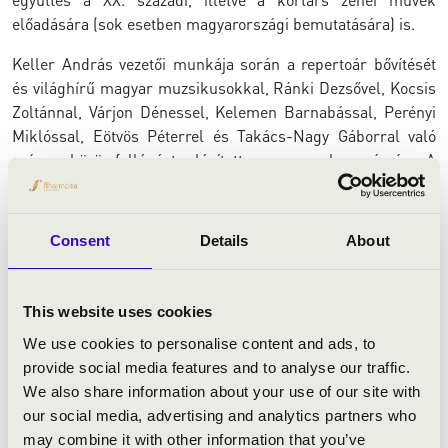
előadására (sok esetben magyarországi bemutatására) is.
Keller András vezetői munkája során a repertoár bővítését
és világhírű magyar muzsikusokkal, Ránki Dezsővel, Kocsis
Zoltánnal, Várjon Dénessel, Kelemen Barnabással, Perényi
Miklóssal, Eötvös Péterrel és Takács-Nagy Gáborral való
számos közös fellépést valósított meg a zenekar számára. A
kiváló magyar művészek mellett külföldi előadók is
rendszeresen vendégművészei a Concerto Budapest
előadásainak
Mihail Pletnyov
,
Jevgenyij Koroljov
,
Gidon
Consent
Details
About
Kremer
,
Szergej Krilov
,
Christian Tetzlaff,
Boris
Berezovsky
,
Isabelle Faust
és
Khatia
Buniatishvili
vagy
Thomas Hampson
.
This website uses cookies
Több tucat nemzetközi díja mellett 1995-ben Liszt-díjat
We use cookies to personalise content and ads, to
kapott a Keller Quartet tagjaként, 2012-ben Bartók-
provide social media features and to analyse our traffic.
Pásztory-díjjal és Érdemes Művész kitüntetéssel, 2021-ben
We also share information about your use of our site with
Kossuth-díjjal, 2022-ben pedig Prima Primissima díjjal
our social media, advertising and analytics partners who
jutalmazták munkásságát.
may combine it with other information that you’ve