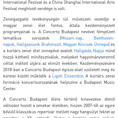
International Festival és a China Shanghai International Arts
Festival meghívott vendége is volt.
Zeneigazgatói tevékenységén túl művészeti vezetője a
magyar zenei élet fontos, általa kezdeményezett
programjainak is. A Concerto Budapest nevével fémjelzett
tematikus sorozatok (
Mozart-nap
,
Beethoven-
napok
,
Hallgassunk Brahmsot!
,
Magyar Kincsek Ünnepe
) és
a kortárs zenei élet ünnepévé avatott
Hallgatás Napja
mind
hozzá köthető minifesztiválok, melyeket hagyományteremtő
céllal indított útjára az elmúlt években. Kezdeményezésére
2018-ban a Concerto Budapest égisze alatt született meg és
keretei között működik a
Ligeti Ensemble
. A kortárs zenei
formáció koncertsorozatának helyszíne a Budapest Music
Center.
A Concerto Budapest élére történő kinevezése döntő
változást hozott a zenekar életében, hiszen 2007-től az egyre
bővülő klasszikus repertoár mellett nagy hangsúlyt fektet az
együttes a XX. századi, illetve a kortárs zenei művek