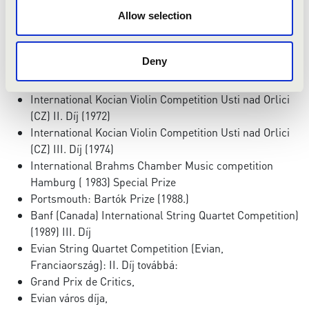
ARTISJUS –Díj (1984)
Allow selection
ARTISJUS –DÍj (1985)
Magyar Rádió Hegedűversenye III. Díj (1982)
Deny
Országos Zeneiskolai Hegedűverseny I. Díj és
a verseny Nagydíja (Szeged 1972)
International Kocian Violin Competition Usti nad Orlici
(CZ) II. Díj (1972)
International Kocian Violin Competition Usti nad Orlici
(CZ) III. Díj (1974)
International Brahms Chamber Music competition
Hamburg ( 1983) Special Prize
Portsmouth: Bartók Prize (1988.)
Banf (Canada) International String Quartet Competition)
(1989) III. Díj
Evian String Quartet Competition (Evian,
Franciaország): II. Díj továbbá:
Grand Prix de Critics,
Evian város díja,