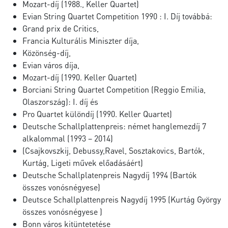
Mozart-díj (1988., Keller Quartet)
Evian String Quartet Competition 1990 : I. Díj továbbá:
Grand prix de Critics,
Francia Kulturális Miniszter díja,
Közönség-díj,
Evian város díja,
Mozart-díj (1990. Keller Quartet)
Borciani String Quartet Competition (Reggio Emilia,
Olaszország): I. díj és
Pro Quartet különdíj (1990. Keller Quartet)
Deutsche Schallplattenpreis: német hanglemezdíj 7
alkalommal (1993 – 2014)
(Csajkovszkij, Debussy,Ravel, Sosztakovics, Bartók,
Kurtág, Ligeti művek előadásáért)
Deutsche Schallplatenpreis Nagydíj 1994 (Bartók
összes vonósnégyese)
Deutsce Schallplattenpreis Nagydíj 1995 (Kurtág György
összes vonósnégyese )
Bonn város kitüntetetése