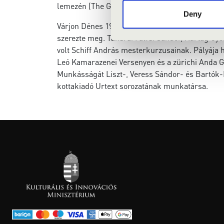
lemezén (The Great Fugue – Hungaroton, 2017) S
Deny
Várjon Dénes 1984-ban kezdte felsőfokú tanulmá
szerezte meg. Tanárai Falvai Sándor, Kurtág Gy
volt Schiff András mesterkurzusainak. Pályája
Leó Kamarazenei Versenyen és a zürichi Anda Gé
Munkásságát Liszt-, Veress Sándor- és Bartók-P
kottakiadó Urtext sorozatának munkatársa.