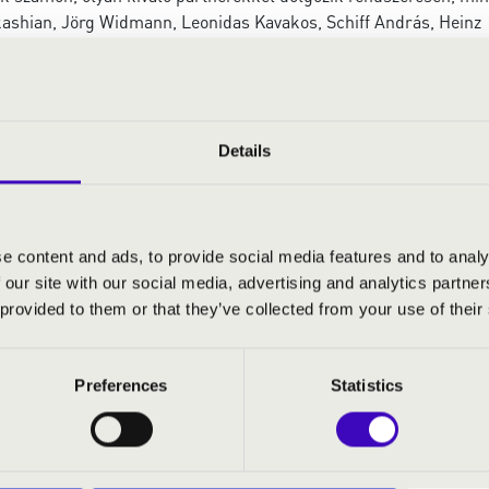
ashian, Jörg Widmann, Leonidas Kavakos, Schiff András, Heinz
ként rendszeres meghívottja a nagy koncertsorozatoknak, a new y
doni Wigmore Hallig, de ugyanilyen szívesen látott vendég a veze
alle Zenekar, Berlini Rádió Szimfonikus Zenekara, Szentpétervár
Kremerata Baltica, Academy of St. Martin in the Fields). Karme
lunk, mint Solti György, Végh Sándor, Fischer Iván, Fischer Ádám
Details
ltán. Rendszeres résztvevője a nagy nemzetközi fesztiváloknak az
on át az Edinburgh-i Fesztiválig.
 négykezes és kétzongorás programokat, az utolsó évtizedben töb
e content and ads, to provide social media features and to analy
 közösen, köztük a Zeneakadémián évente megrendezett „kamara.
 our site with our social media, advertising and analytics partn
ertezik Alfred Brendellel: közös Liszt projektjüket Londontól
 provided to them or that they’ve collected from your use of their
yen bemutatták.
ungaroton számára. A Teldec Veress Sándor műveit bemutató CD-
Preferences
Statistics
Fesztiválzenekar partnereként közreműködött, „Hommage a Géza 
2-ben szóló CD-je jelent meg az ECM lemezcégnél Berg, Janácek 
enyét játszotta lemezre a kölni WDR Zenekarral és Heinz Holli
certo Budapesttel és Keller Andrással a Hungaroton számára. 