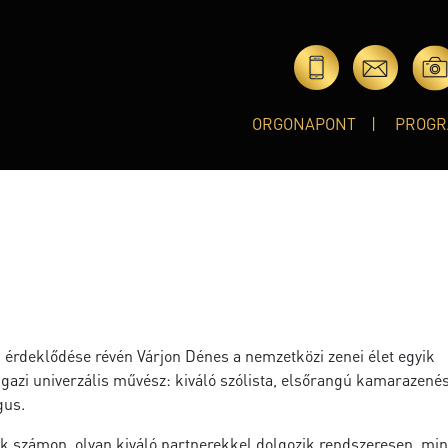
ORGONAPONT
PROGR
ú érdeklődése révén Várjon Dénes a nemzetközi zenei élet egyik
gazi univerzális művész: kiváló szólista, elsőrangú kamarazenés
gus.
k számon, olyan kiváló partnerekkel dolgozik rendszeresen, min