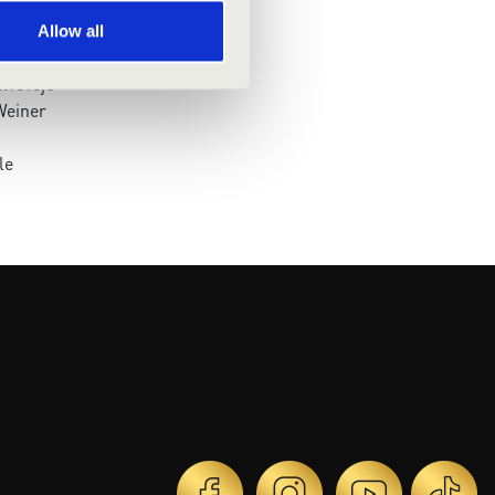
Allow all
-ben
tvevője
Weiner
le