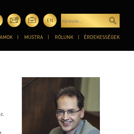
EN
AMOK
MUSTRA
RÓLUNK
ÉRDEKESSÉGEK
z,
t