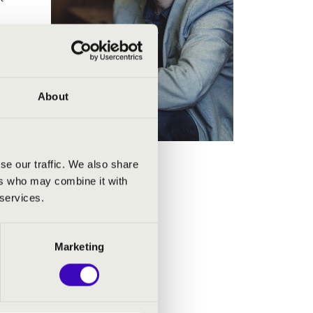
orki
tő
i
ster
, Heinz
About
b
se our traffic. We also share
hu”
ers who may combine it with
 services.
jén
Marketing
Anda”
és
gerrel,
Utolsó