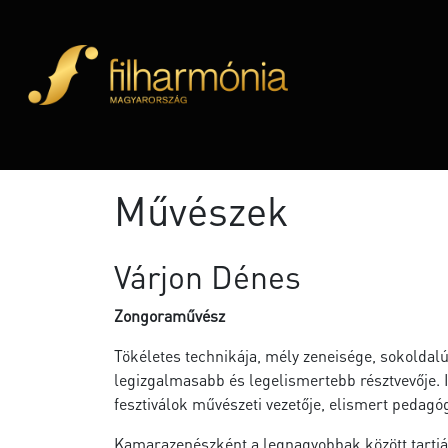
Művészek
Várjon Dénes
Zongoraművész
Tökéletes technikája, mély zeneisége, sokoldal
legizgalmasabb és legelismertebb résztvevője. I
fesztiválok művészeti vezetője, elismert pedagó
Kamarazenészként a legnagyobbak között tartjá