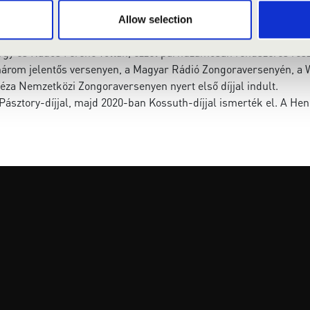
imon Izabellával kétzongorás és négykezes darabokat játszik.
Allow selection
nyait a Liszt Ferenc Zeneművészeti Főiskolán, diplomáját 1991
örgy és Rados Ferenc voltak, ezzel párhuzamosan rendszeres rész
 három jelentős versenyen, a Magyar Rádió Zongoraversenyén, a 
za Nemzetközi Zongoraversenyen nyert első díjjal indult.
ásztory-díjjal, majd 2020-ban Kossuth-díjjal ismerték el. A Hen