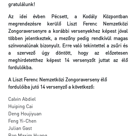
gratulálunk!
Az idei évben Pécsett, a Kodály Központban
megrendezésre kerülő Liszt Ferenc Nemzetközi
Zongoraversenyre a korábbi versenyekhez képest jóval
többen jelentkeztek, a mezőny pedig rendkívül magas
színvonalúnak bizonyult. Erre való tekintettel a zsűri és
a szervező úgy döntött, hogy az előzetesen
meghirdetetthez képest 14 versenyzőt juttat az élő
fordulókba.
A Liszt Ferenc Nemzetközi Zongoraverseny élő
fordulóiba jutó 14 versenyző a következő:
Calvin Abdiel
Huiping Cai
Deng Houjiyuan
Feng Yi-Chen
Julian Gast
Ron Maxim Huang