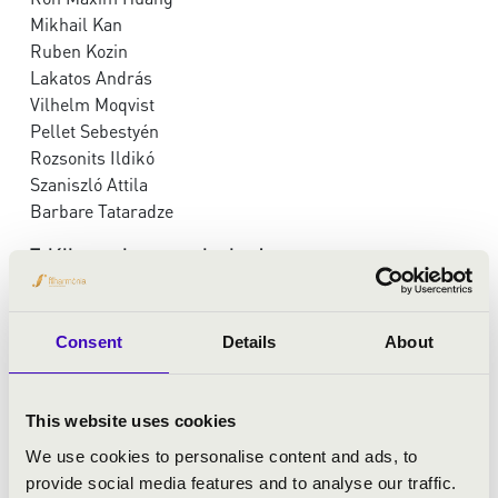
Mikhail Kan
Ruben Kozin
Lakatos András
Vilhelm Moqvist
Pellet Sebestyén
Rozsonits Ildikó
Szaniszló Attila
Barbare Tataradze
Találkozzunk szeptemberben!
Kérjük, figyelje e-mail fiókját a további információkért.
Üdvözlettel:
Consent
Details
About
Filharmónia Magyarország
This website uses cookies
We use cookies to personalise content and ads, to
provide social media features and to analyse our traffic.