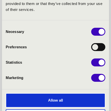
provided to them or that they’ve collected from your use
of their services.
2026.06.22.
Consent
SHUNSKE SATO ÉS A HISTORIKUS ELŐADÁSMÓD ÚJ
Necessary
Selection
ANYANYELVE
Az idei Régi Zenei Napok vendégeként Vácon lép fel Shunske
Preferences
Sato japán–amerikai hegedűművész és karme...
Statistics
Bővebben
Marketing
Allow all