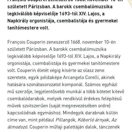
született Párizsban. A barokk csembalómuzsika
legkiválóbb képviselője 1693-tól XIV. Lajos, a
Napkirály orgonistája, csembalistája és gyermekei
tanítómestere volt.
François Couperin zeneszerző 1668. november 10-én
született Párizsban. A barokk csembalómuzsika
legkiválóbb képviselője 1693-tól XIV. Lajos, a Napkirály
orgonistája, csembalistája és gyermekei tanítómestere
volt. Couperin életét végig kísérte az olasz zene
szeretete, egyik példaképe Arcangelo Corelli, akinek
hatására szonátasorozatot komponál. Számos egyházi
mű szerzője, legjelentősebb munkái a több kötetet kitevő
csembalódarabok, melyek rendkívül érdekes felépítésű
művek szvitszerűen (saját megnevezésében ordre)
kapcsolódnak egymáshoz. Mindegyik darabnak külön
címe van, mint például
Pillangók, Kóborló árnyak, Az
álmodozó
. Couperin műfaji palettáján dalok, tánczenék