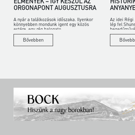
ÉLMÉNYEK – ÍGY KÉSZÜL AZ
HISTORI
ORGONAPONT AUGUSZTUSRA
ANYANYE
A nyár a találkozások időszaka. Ilyenkor
Az idei Rég
könnyebben mondunk igent egy közös
lép fel Shun
estére, egy rég halogato...
hegedűművés
Bővebben
Bővebb