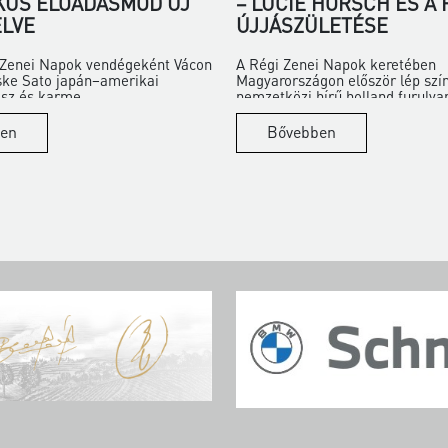
KUS ELŐADÁSMÓD ÚJ
– LUCIE HORSCH ÉS A
LVE
ÚJJÁSZÜLETÉSE
i Zenei Napok vendégeként Vácon
A Régi Zenei Napok keretében
ske Sato japán–amerikai
Magyarországon először lép szí
z és karme...
nemzetközi hírű holland furulya
en
Bővebben