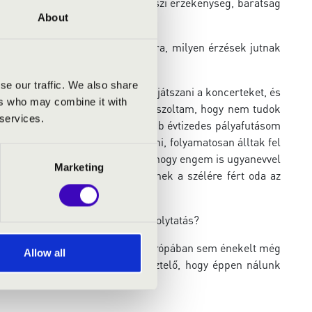
bben a gesztusban különös művészi érzékenység, barátság
About
a visszagondolsz erre a sorozatra, milyen érzések jutnak
se our traffic. We also share
mal és koncentrációval tudtam játszani a koncerteket, és
ers who may combine it with
yiket emelném ki, akkor azt válaszoltam, hogy nem tudok
 services.
 abszolút értékeltem, lévén a több évtizedes pályafutásom
térbe, a szentélybe, meghajolni, folyamatosan álltak fel
 fogadják, az viszont meglepett, hogy engem is ugyanevvel
Marketing
ya, sokszor csak Cura fényképének a szélére fért oda az
ső közös fellépésetek is. Lesz folytatás?
emcsak Magyarországon, hanem Európában sem énekelt még
Allow all
, így aztán különösen is megtisztelő, hogy éppen nálunk