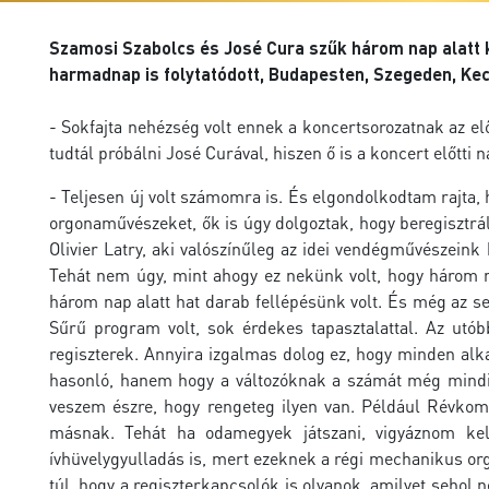
Szamosi Szabolcs és José Cura szűk három nap alatt 
harmadnap is folytatódott, Budapesten, Szegeden, Ke
- Sokfajta nehézség volt ennek a koncertsorozatnak az el
tudtál próbálni José Curával, hiszen ő is a koncert előtti
- Teljesen új volt számomra is. És elgondolkodtam rajta,
orgonaművészeket, ők is úgy dolgoztak, hogy beregisztrál
Olivier Latry, aki valószínűleg az idei vendégművészeink 
Tehát nem úgy, mint ahogy ez nekünk volt, hogy három na
három nap alatt hat darab fellépésünk volt. És még az se
Sűrű program volt, sok érdekes tapasztalattal. Az utó
regiszterek. Annyira izgalmas dolog ez, hogy minden al
hasonló, hanem hogy a változóknak a számát még mindig
veszem észre, hogy rengeteg ilyen van. Például Révkom
másnak. Tehát ha odamegyek játszani, vigyáznom kell
ívhüvelygyulladás is, mert ezeknek a régi mechanikus or
túl, hogy a regiszterkapcsolók is olyanok, amilyet sehol 