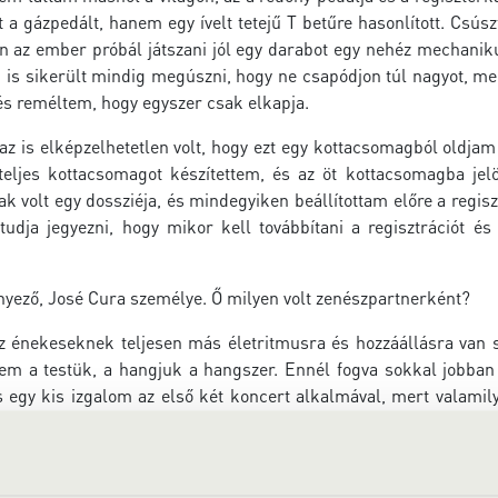
a gázpedált, hanem egy ívelt tetejű T betűre hasonlított. Csúszta
 az ember próbál játszani jól egy darabot egy nehéz mechanikus
m is sikerült mindig megúszni, hogy ne csapódjon túl nagyot, m
és reméltem, hogy egyszer csak elkapja.
, az is elképzelhetetlen volt, hogy ezt egy kottacsomagból ol
t teljes kottacsomagot készítettem, és az öt kottacsomagba je
 volt egy dossziéja, és mindegyiken beállítottam előre a regisz
udja jegyezni, hogy mikor kell továbbítani a regisztrációt és
ényező, José Cura személye. Ő milyen volt zenészpartnerként?
 az énekeseknek teljesen más életritmusra és hozzáállásra van
m a testük, a hangjuk a hangszer. Ennél fogva sokkal jobban 
 egy kis izgalom az első két koncert alkalmával, mert valamily
k, hogy lehet, hogy az egyik áriát ki kell vennünk a műsorból,
ez. Ami még szintén különleges volt, hogy az embernek ilyen 
setleg nekem volt egy olyan rosszabb érzésem, hogy nem voltam