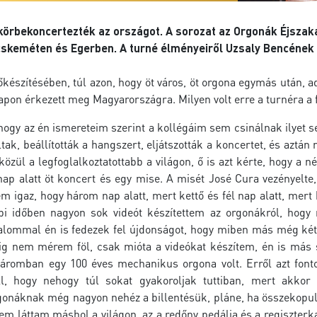
körbekoncertezték az országot. A sorozat az Orgonák Éjsz
cskeméten és Egerben. A turné élményeiről Uzsaly Bencének
őkészítésében, túl azon, hogy öt város, öt orgona egymás után, 
 napon érkezett meg Magyarországra. Milyen volt erre a turnéra a
 hogy az én ismereteim szerint a kollégáim sem csinálnak ilyet 
tak, beállították a hangszert, eljátszották a koncertet, és az
közül a legfoglalkoztatottabb a világon, ő is azt kérte, hogy a 
p alatt öt koncert és egy mise. A misét José Cura vezényelte,
m igaz, hogy három nap alatt, mert kettő és fél nap alatt, mer
bbi időben nagyon sok videót készítettem az orgonákról, hogy 
kalommal én is fedezek fel újdonságot, hogy miben más még két
 nem mérem föl, csak mióta a videókat készítem, én is más s
áromban egy 100 éves mechanikus orgona volt. Erről azt fonto
, hogy nehogy túl sokat gyakoroljak tuttiban, mert akkor 
gonáknak még nagyon nehéz a billentésük, pláne, ha összekopuláz
nem láttam máshol a világon, az a redőny pedálja és a regiszter