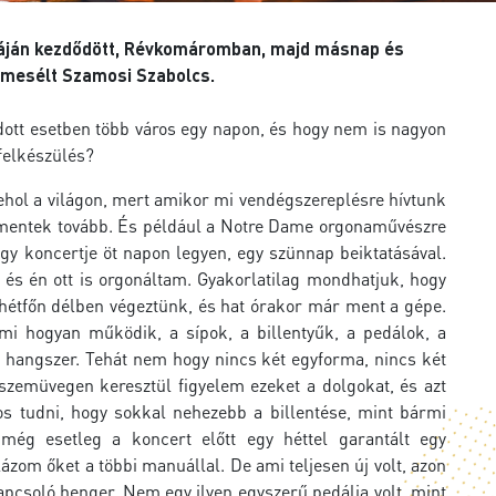
akáján kezdődött, Révkomáromban, majd másnap és
 mesélt Szamosi Szabolcs.
adott esetben több város egy napon, és hogy nem is nagyon
 felkészülés?
sehol a világon, mert amikor mi vendégszereplésre hívtunk
tán mentek tovább. És például a Notre Dame orgonaművészre
négy koncertje öt napon legyen, egy szünnap beiktatásával.
 és én ott is orgonáltam. Gyakorlatilag mondhatjuk, hogy
t hétfőn délben végeztünk, és hat órakor már ment a gépe.
mi hogyan működik, a sípok, a billentyűk, a pedálok, a
 hangszer. Tehát nem hogy nincs két egyforma, nincs két
zemüvegen keresztül figyelem ezeket a dolgokat, és azt
s tudni, hogy sokkal nehezebb a billentése, mint bármi
még esetleg a koncert előtt egy héttel garantált egy
om őket a többi manuállal. De ami teljesen új volt, azon
kapcsoló henger. Nem egy ilyen egyszerű pedálja volt, mint