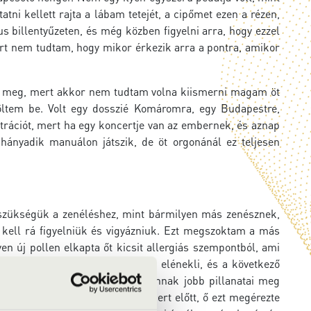
tni kellett rajta a lábam tetejét, a cipőmet ezen a rézen,
 billentyűzeten, és még közben figyelni arra, hogy ezzel
ert nem tudtam, hogy mikor érkezik arra a pontra, amikor
djam meg, mert akkor nem tudtam volna kiismerni magam öt
löltem be. Volt egy dosszié Komáromra, egy Budapestre,
trációt, mert ha egy koncertje van az embernek, és aznap
 hányadik manuálon játszik, de öt orgonánál ez teljesen
 szükségük a zenéléshez, mint bármilyen más zenésznek,
kell rá figyelniük és vigyázniuk. Ezt megszoktam a más
en új pollen elkapta őt kicsit allergiás szempontból, ami
 de végül is úgy döntött, hogy elénekli, és a következő
fokozott terhelésnél nyilván vannak jobb pillanatai meg
 olyan vidám, jókedvű egy koncert előtt, ő ezt megérezte