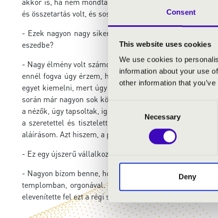
akkor is, ha nem mondtam neki, és odaült mellém a padr
Consent
és összetartás volt, és sosem éreztem a turné alatt egy pi
- Ezek nagyon nagy sikerű koncertek voltak, nagyon soka
eszedbe?
This website uses cookies
We use cookies to personalis
- Nagy élmény volt számomra az, hogy úgy éreztem, és eb
information about your use of
ennél fogva úgy érzem, hogy nagyon jó érzés volt az ös
other information that you’ve
egyet kiemelni, mert úgy érzem, hogy nagyon jól sikerült
során már nagyon sok közönségreakcióval találkoztam, de
Consent
a nézők, úgy tapsoltak, igazi ünnep lett mindegyik konce
Necessary
Selection
a szeretettel és tisztelettel vettek körül. Fényképezk
aláírásom. Azt hiszem, a pályám legcsodálatosabb emlékei
- Ez egy újszerű vállalkozás volt, hiszen José Cura még s
- Nagyon bízom benne, hogy igen, és még hozzátenném, 
Deny
templomban, orgonával. Fiatalkorában, még Argentínában
elevenítette fel ezt a régi szokását.