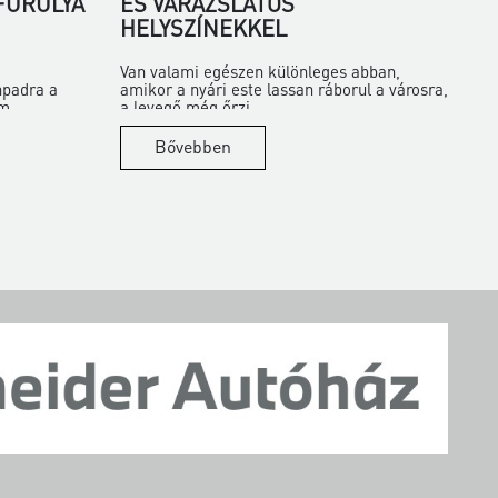
 FURULYA
ÉS VARÁZSLATOS
HELYSZÍNEKKEL
Van valami egészen különleges abban,
npadra a
amikor a nyári este lassan ráborul a városra,
m...
a levegő még őrzi...
Bővebben