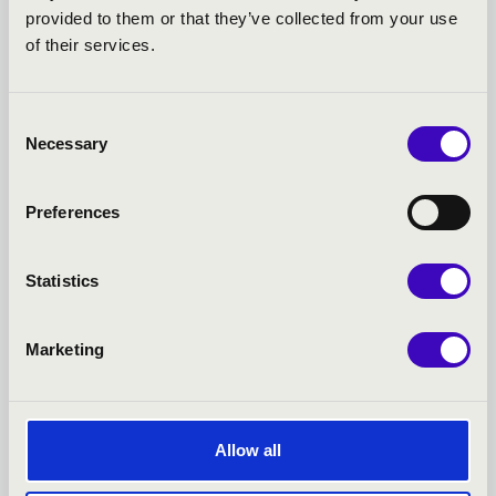
provided to them or that they’ve collected from your use
of their services.
Consent
Necessary
Selection
2026.06.22.
Preferences
SHUNSKE SATO ÉS A HISTORIKUS ELŐADÁSMÓD ÚJ
ANYANYELVE
Statistics
Az idei Régi Zenei Napok vendégeként Vácon lép fel Shunske
Sato japán–amerikai hegedűművész és karme...
Marketing
Bővebben
Allow all