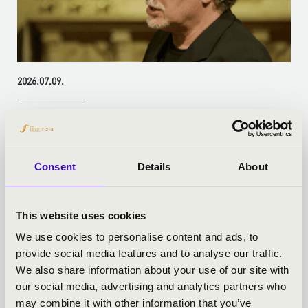
2026.07.09.
NYÁRI KEDVEZMÉNYEK, KÖZÖS ÉLMÉNYEK – ÍGY
KÉSZÜL AZ ORGONAPONT AUGUSZTUSRA
A nyár a találkozások időszaka. Ilyenkor könnyebben mondunk
Consent
Details
About
igent egy közös estére, egy rég halogato...
This website uses cookies
Bővebben
We use cookies to personalise content and ads, to
provide social media features and to analyse our traffic.
We also share information about your use of our site with
our social media, advertising and analytics partners who
may combine it with other information that you’ve