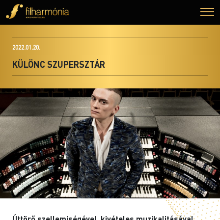
2022.01.20.
KÜLÖNC SZUPERSZTÁR
Úttörő szellemiségével, kivételes muzikalitásával,