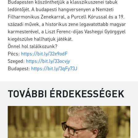
Budapesten köszönthetjük a klasszikuszenei tabuk
ledöntőjét. A budapesti hangversenyen a Nemzeti
Filharmonikus Zenekarral, a Purcell Kórussal és a 19.
századi művek, a historikus zene legavatottabb magyar
karmesterével, a Liszt Ferenc-díjas Vashegyi Györggyel
kiegészülve hallhatjuk játékát.
Önnel hol találkozunk?
Pécs:
https://bit.ly/32e9odF
Szeged:
https://bit.ly/33ocvjy
Budapest:
https://bit.ly/3qFy73J
TOVÁBBI ÉRDEKESSÉGEK