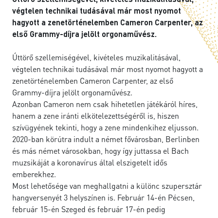
végtelen technikai tudásával már most nyomot
hagyott a zenetörténelemben Cameron Carpenter, az
első Grammy-díjra jelölt orgonaművész.
Úttörő szellemiségével, kivételes muzikalitásával,
végtelen technikai tudásával már most nyomot hagyott a
zenetörténelemben Cameron Carpenter, az első
Grammy-díjra jelölt orgonaművész.
Azonban Cameron nem csak hihetetlen játékáról híres,
hanem a zene iránti elkötelezettségéről is, hiszen
szívügyének tekinti, hogy a zene mindenkihez eljusson.
2020-ban körútra indult a német fővárosban, Berlinben
és más német városokban, hogy így juttassa el Bach
muzsikáját a koronavírus által elszigetelt idős
emberekhez.
Most lehetősége van meghallgatni a különc szupersztár
hangversenyét 3 helyszínen is. Február 14-én Pécsen,
február 15-én Szeged és február 17-én pedig