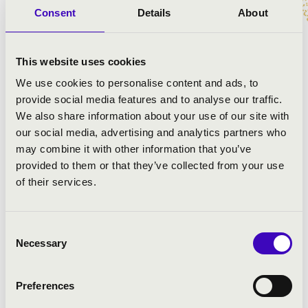
Consent
Details
About
Jegyek a koncertre
ITT.
This website uses cookies
2026.01.17. - szombat 19:00
We use cookies to personalise content and ads, to
provide social media features and to analyse our traffic.
Budapesti Fesztiválzenekar
We also share information about your use of our site with
our social media, advertising and analytics partners who
Debrecen, Református Egyetemi Templom
may combine it with other information that you’ve
ELŐADÓK:
provided to them or that they’ve collected from your use
of their services.
Budapesti Fesztiválzenekar
Carolin Widmann - hegedű
Consent
Jörg Widmann - vezényel és klarinéton közreműködik
Necessary
Selection
MŰSOR:
Preferences
Mendelssohn : Hebridák-nyitány