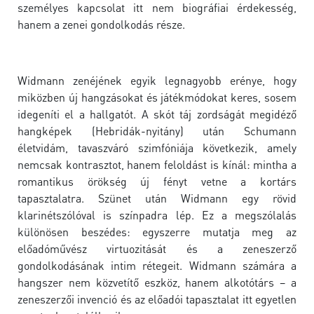
személyes kapcsolat itt nem biográfiai érdekesség,
hanem a zenei gondolkodás része.
Widmann zenéjének egyik legnagyobb erénye, hogy
miközben új hangzásokat és játékmódokat keres, sosem
idegeníti el a hallgatót. A skót táj zordságát megidéző
hangképek (Hebridák-nyitány) után Schumann
életvidám, tavaszváró szimfóniája következik, amely
nemcsak kontrasztot, hanem feloldást is kínál: mintha a
romantikus örökség új fényt vetne a kortárs
tapasztalatra. Szünet után Widmann egy rövid
klarinétszólóval is színpadra lép. Ez a megszólalás
különösen beszédes: egyszerre mutatja meg az
előadóművész virtuozitását és a zeneszerző
gondolkodásának intim rétegeit. Widmann számára a
hangszer nem közvetítő eszköz, hanem alkotótárs – a
zeneszerzői invenció és az előadói tapasztalat itt egyetlen