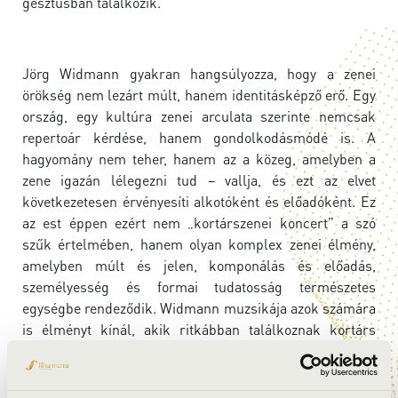
gesztusban találkozik.
Jörg Widmann gyakran hangsúlyozza, hogy a zenei
örökség nem lezárt múlt, hanem identitásképző erő. Egy
ország, egy kultúra zenei arculata szerinte nemcsak
repertoár kérdése, hanem gondolkodásmódé is. A
hagyomány nem teher, hanem az a közeg, amelyben a
zene igazán lélegezni tud – vallja, és ezt az elvet
következetesen érvényesíti alkotóként és előadóként. Ez
az est éppen ezért nem „kortárszenei koncert” a szó
szűk értelmében, hanem olyan komplex zenei élmény,
amelyben múlt és jelen, komponálás és előadás,
személyesség és formai tudatosság természetes
egységbe rendeződik. Widmann muzsikája azok számára
is élményt kínál, akik ritkábban találkoznak kortárs
művekkel – és különösen azoknak, akik kíváncsiak arra,
hogyan szólalhat meg ma, frissen és hitelesen az európai
zenei hagyomány.