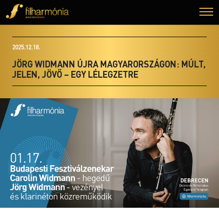
2025.12.18.
JÖRG WIDMANN ÚJRA MAGYARORSZÁGON: MÚLT,
JELEN, JÖVŐ – EGY LÉLEGZETRE