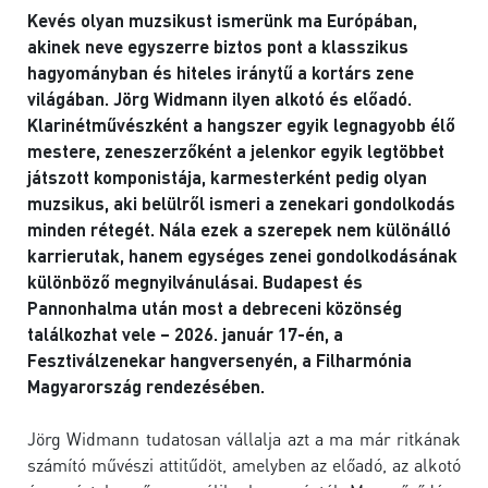
Kevés olyan muzsikust ismerünk ma Európában,
akinek neve egyszerre biztos pont a klasszikus
hagyományban és hiteles iránytű a kortárs zene
világában. Jörg Widmann ilyen alkotó és előadó.
Klarinétművészként a hangszer egyik legnagyobb élő
mestere, zeneszerzőként a jelenkor egyik legtöbbet
játszott komponistája, karmesterként pedig olyan
muzsikus, aki belülről ismeri a zenekari gondolkodás
minden rétegét. Nála ezek a szerepek nem különálló
karrierutak, hanem egységes zenei gondolkodásának
különböző megnyilvánulásai. Budapest és
Pannonhalma után most a debreceni közönség
találkozhat vele – 2026. január 17-én, a
Fesztiválzenekar hangversenyén, a Filharmónia
Magyarország rendezésében.
Jörg Widmann tudatosan vállalja azt a ma már ritkának
számító művészi attitűdöt, amelyben az előadó, az alkotó