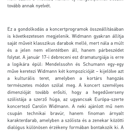
tovább annak nyelvét.
Ez a gondolkodás a koncertprogramok összeállításában
is következetesen megjelenik. Widmann gyakran állítja
saját műveit klasszikus darabok mellé, mert nála a múlt
és a jelen nem ellentétben áll, hanem párbeszédet
folytat. A január 17-i debreceni est dramaturgiája is erre
a logikára épül: Mendelssohn és Schumann egy-egy
műve keretezi Widmann két kompozícióját – kijelölve azt
a kulturális teret, amelyben a kortárs hangzás
természetes módon szólal meg. A koncert személyes
dimenzióját tovább erősíti, hogy a hegedűverseny
szólistája a szerző húga, az ugyancsak Európa-szerte
koncertező Carolin Widmann. A neki ajánlott mű nem
csupán technikai bravúr, hanem finoman árnyalt
karakterdarab, amelyben a szólista és a zenekar közötti
dialógus különösen érzékeny formában bontakozik ki. A