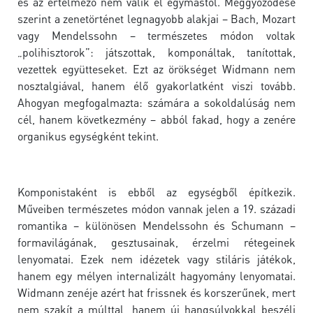
és az értelmező nem válik el egymástól. Meggyőződése
szerint a zenetörténet legnagyobb alakjai – Bach, Mozart
vagy Mendelssohn – természetes módon voltak
„polihisztorok”: játszottak, komponáltak, tanítottak,
vezettek együtteseket. Ezt az örökséget Widmann nem
nosztalgiával, hanem élő gyakorlatként viszi tovább.
Ahogyan megfogalmazta: számára a sokoldalúság nem
cél, hanem következmény – abból fakad, hogy a zenére
organikus egységként tekint.
Komponistaként is ebből az egységből építkezik.
Műveiben természetes módon vannak jelen a 19. századi
romantika – különösen Mendelssohn és Schumann –
formavilágának, gesztusainak, érzelmi rétegeinek
lenyomatai. Ezek nem idézetek vagy stiláris játékok,
hanem egy mélyen internalizált hagyomány lenyomatai.
Widmann zenéje azért hat frissnek és korszerűnek, mert
nem szakít a múlttal, hanem új hangsúlyokkal beszéli