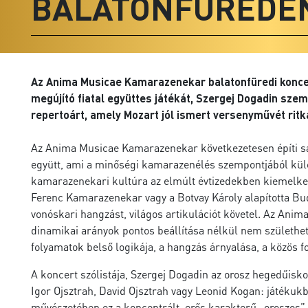
BALATONFÜREDE
Az Anima Musicae Kamarazenekar balatonfüredi konce
megújító fiatal együttes játékát, Szergej Dogadin sze
repertoárt, amely Mozart jól ismert versenyművét ritká
Az Anima Musicae Kamarazenekar következetesen építi sajá
együtt, ami a minőségi kamarazenélés szempontjából kül
kamarazenekari kultúra az elmúlt évtizedekben kiemelked
Ferenc Kamarazenekar vagy a Botvay Károly alapította Bu
vonóskari hangzást, világos artikulációt követel. Az Ani
dinamikai arányok pontos beállítása nélkül nem születhet k
folyamatok belső logikája, a hangzás árnyalása, a közös f
A koncert szólistája, Szergej Dogadin az orosz hegedűisk
Igor Ojsztrah, David Ojsztrah vagy Leonid Kogan: játékuk
művészetében ez a koncentrált, erős karakterű „oroszos” 