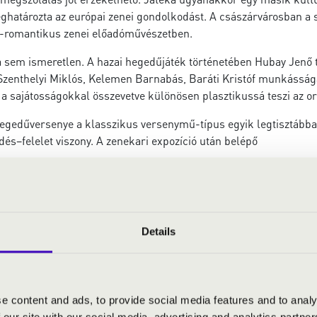
atározta az európai zenei gondolkodást. A császárvárosban a st
us-romantikus zenei előadóművészetben.
sem ismeretlen. A hazai hegedűjáték történetében Hubay Jenő tan
nthelyi Miklós, Kelemen Barnabás, Baráti Kristóf munkássága kin
a sajátosságokkal összevetve különösen plasztikussá teszi az o
egedűversenye a klasszikus versenymű-típus egyik legtisztábban
dés–felelet viszony. A zenekari expozíció után belépő
indenkor díszíti és variálja; a kadenciák a szólista önálló jel
nósokra) itthon különösen ritkán hallható. Az idén nyolcvanéve
lis hangzásrétegekből áll: hosszan kitartott hangok, lassan sű
 a szerző megfogalmazása szerint „az angyal könnyes szemmel leb
Details
ntés vigaszt és gyógyulást hoz.”
és hangszerkezelési megoldásokat mutatnak. Camille Saint-Saëns
zakaszból áll. A darab karakterét spanyolos ritmusok és hangsúl
tő legszélesebb tartományban mozgatják. Anton Arenszkij (1861
e content and ads, to provide social media features and to analy
ól felismerhető a dallamközpontú gondolkodás és a gazdag harmón
 our site with our social media, advertising and analytics partn