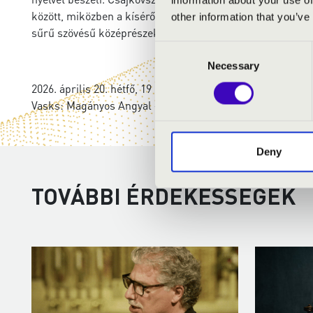
között, miközben a kísérő szólamok ellenpontoznak, ritmik
other information that you’ve
sűrű szövésű középrészekkel.
Consent
Necessary
Selection
2026. április 20. hétfő, 19 óra, Balatonfüred. Anima Mus
Vasks: Magányos Angyal – meditáció hegedűre és vonósok
Deny
TOVÁBBI ÉRDEKESSÉGEK