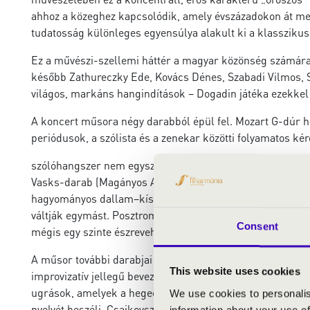
ahhoz a közeghez kapcsolódik, amely évszázadokon át megh
tudatosság különleges egyensúlya alakult ki a klasszik
Ez a művészi-szellemi háttér a magyar közönség számára 
később Zathureczky Ede, Kovács Dénes, Szabadi Vilmos, Sze
világos, markáns hangindítások – Dogadin játéka ezekkel 
A koncert műsora négy darabból épül fel. Mozart G-dúr h
periódusok, a szólista és a zenekar közötti folyamatos kér
szólóhangszer nem egyszerűen ismétli az anyagot, hanem m
Vasks-darab (Magányos Angyal - meditáció hegedűre és vo
hagyományos dallam–kíséret viszonyra épül, hanem speciá
váltják egymást. Posztromantikus programzene ez, amelyben
Consent
mégis egy szinte észrevehetetlen, szeretetteljes szárnyéri
A műsor további darabjai jelentősen eltérő szerkesztési 
This website uses cookies
improvizatív jellegű bevezetésből és gyors, rondószerű s
ugrások, amelyek a hegedű technikai lehetőségeit a lehe
We use cookies to personalis
nyelvét beszéli. Csajkovszkij tanítványának zenéjében j
information about your use of