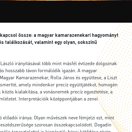
t kapcsol össze: a magyar kamarazenekari hagyományt
s találkozását, valamint egy olyan, sokszínű
László irányításával több mint másfél évtizede dolgoznak
ás hosszabb távon formálódik igazán. A magyar
 Magyar Kamarazenekar, Rolla János és együttese, a Liszt
ismertté, amely mindenkor precíz együttjátékot, homogén
 közös kialakítása, a vonásnemek precíz egyeztetése, a
emléletet. Interpretációik középpontjában a zenei
 előadói iránya. Olyan művészek neve fémjelzi ezt, mint
g beszédszerűsége szorosan összekapcsolódott. Dogadin
ális tapasztalattal is kiegészül: bécsi kötődése révén