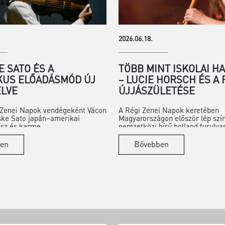
2026.06.18.
 SATO ÉS A
TÖBB MINT ISKOLAI H
KUS ELŐADÁSMÓD ÚJ
– LUCIE HORSCH ÉS A
LVE
ÚJJÁSZÜLETÉSE
i Zenei Napok vendégeként Vácon
A Régi Zenei Napok keretében
ske Sato japán–amerikai
Magyarországon először lép szí
z és karme...
nemzetközi hírű holland furulya
en
Bővebben