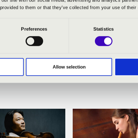
ailag aktivizálnak. Arenszkij zongorista „háttere” is érezhető a 
 provided to them or that they’ve collected from your use of their
Preferences
Statistics
icae Kamarazenekar, művészeti vezető: G. Horváth László, km.: S
ra, Arensky: Kamaraszimfónia op.35b, Saint-Saëns: Bevezetés 
Allow selection