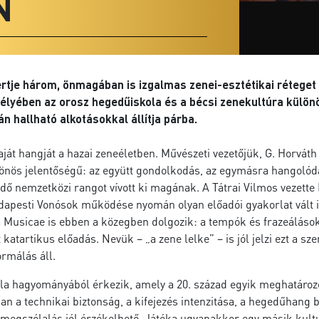
N
rtje három, önmagában is izgalmas zenei-esztétikai rétege
mélyében az orosz hegedűiskola és a bécsi zenekultúra különö
n hallható alkotásokkal állítja párba.
t hangját a hazai zeneéletben. Művészeti vezetőjük, G. Horváth 
önös jelentőségű: az együtt gondolkodás, az egymásra hangolód
ő nemzetközi rangot vívott ki magának. A Tátrai Vilmos vezette
dapesti Vonósok működése nyomán olyan előadói gyakorlat vált 
ma Musicae is ebben a közegben dolgozik: a tempók és frazeálások
atartikus előadás. Nevük – „a zene lelke” – is jól jelzi ezt a sz
ormálás áll.
ola hagyományából érkezik, amely a 20. század egyik meghatározó
ban a technikai biztonság, a kifejezés intenzitása, a hegedűhan
megszólalás jól érzékelhető. Játéka ugyanakkor egy másik kultur