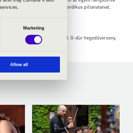
faktúrában: a hangzás tömör, akkordikus pillanataival,
 services.
Marketing
zergej Dogadin – hegedű. Mozart: 3. G-dúr hegedűverseny,
és Rondo Capriccioso
Allow all