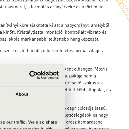
ílusismeret, a formálás arányérzéke és a történeti
ítványi köre alakította ki azt a hagyományt, amelyből
őtt. Kristálytiszta intonáció, kontrollált vibrato és
rosz iskola markánsabb, telítettebb hangképzését.
 szerkesztett példája: háromtételes forma, világos
enlétét hangsúlyozzák. A másodikként elhangzó Pēteris
s, lett nemzetiségű zeneszerző muzsikája nem a
rűsödő textúrák, majd hirtelen kiüresedő szakaszok
eg a világ fölött, figyeli a feldúlt Föld állapotát, és
About
 (1835–1921) Bevezetés és rondo capricciosója lassú,
yok adják; gyakoriak a futamok, kettősfogások és nagy
–1906) darabja a késő romantikus orosz kamarazene
se our traffic. We also share
iavilág. A dallam gyakran vándorol az egyes hangszerek
ers who may combine it with