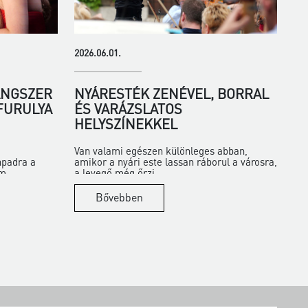
2026.06.01.
ANGSZER
NYÁRESTÉK ZENÉVEL, BORRAL
 FURULYA
ÉS VARÁZSLATOS
HELYSZÍNEKKEL
Van valami egészen különleges abban,
npadra a
amikor a nyári este lassan ráborul a városra,
m...
a levegő még őrzi...
Bővebben