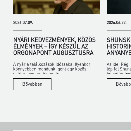
2026.07.09.
2026.06.22.
NYÁRI KEDVEZMÉNYEK, KÖZÖS
SHUNSKE
ÉLMÉNYEK – ÍGY KÉSZÜL AZ
HISTORI
ORGONAPONT AUGUSZTUSRA
ANYANYE
A nyár a találkozások időszaka. Ilyenkor
Az idei Rég
könnyebben mondunk igent egy közös
lép fel Shun
estére, egy rég halogato...
hegedűművés
Bővebben
Bővebb