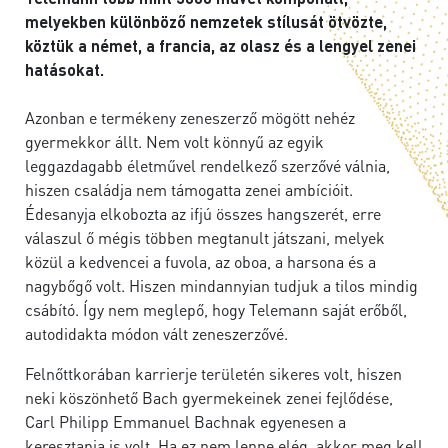
melyekben különböző nemzetek stílusát ötvözte,
köztük a német, a francia, az olasz és a lengyel zenei
hatásokat.
Azonban e termékeny zeneszerző mögött nehéz
gyermekkor állt. Nem volt könnyű az egyik
leggazdagabb életművel rendelkező szerzővé válnia,
hiszen családja nem támogatta zenei ambícióit.
Édesanyja elkobozta az ifjú összes hangszerét, erre
válaszul ő mégis többen megtanult játszani, melyek
közül a kedvencei a fuvola, az oboa, a harsona és a
nagybőgő volt. Hiszen mindannyian tudjuk a tilos mindig
csábító. Így nem meglepő, hogy Telemann saját erőből,
autodidakta módon vált zeneszerzővé.
Felnőttkorában karrierje területén sikeres volt, hiszen
neki köszönhető Bach gyermekeinek zenei fejlődése,
Carl Philipp Emmanuel Bachnak egyenesen a
keresztapja is volt. Ha ez nem lenne elég, akkor meg kell