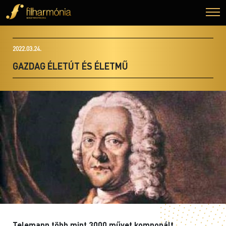
2022.03.24.
GAZDAG ÉLETÚT ÉS ÉLETMŰ
Telemann több mint 3000 művet komponált,