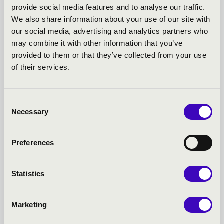
provide social media features and to analyse our traffic.
We also share information about your use of our site with
our social media, advertising and analytics partners who
may combine it with other information that you’ve
provided to them or that they’ve collected from your use
of their services.
Consent
Necessary
Selection
2026.06.22.
Preferences
SHUNSKE SATO ÉS A HISTORIKUS ELŐADÁSMÓD ÚJ
ANYANYELVE
Statistics
Az idei Régi Zenei Napok vendégeként Vácon lép fel Shunske
Sato japán–amerikai hegedűművész és karme...
Marketing