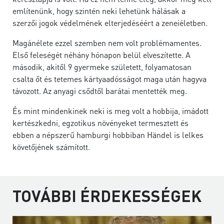
említenünk, hogy szintén neki lehetünk hálásak a
szerzői jogok védelmének elterjedéséért a zeneiéletben.
Magánélete ezzel szemben nem volt problémamentes.
Első feleségét néhány hónapon belül elveszítette. A
második, akitől 9 gyermeke született, folyamatosan
csalta őt és tetemes kártyaadósságot maga után hagyva
távozott. Az anyagi csődtől barátai mentették meg.
És mint mindenkinek neki is meg volt a hobbija, imádott
kertészkedni, egzotikus növényeket termesztett és
ebben a népszerű hamburgi hobbiban Händel is lelkes
követőjének számított.
TOVÁBBI ÉRDEKESSÉGEK