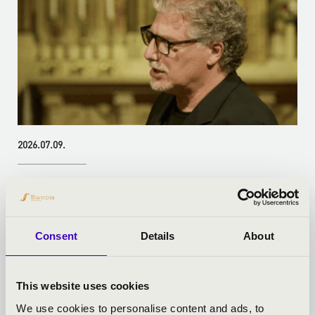
2026.07.09.
NYÁRI KEDVEZMÉNYEK, KÖZÖS ÉLMÉNYEK – ÍGY
KÉSZÜL AZ ORGONAPONT AUGUSZTUSRA
A nyár a találkozások időszaka. Ilyenkor könnyebben mondunk
igent egy közös estére, egy rég halogato...
Consent
Details
About
Bővebben
This website uses cookies
We use cookies to personalise content and ads, to