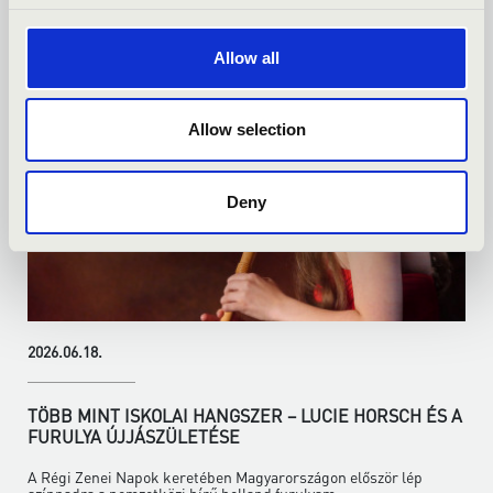
Bővebben
Allow all
Allow selection
Deny
2026.06.18.
TÖBB MINT ISKOLAI HANGSZER – LUCIE HORSCH ÉS A
FURULYA ÚJJÁSZÜLETÉSE
A Régi Zenei Napok keretében Magyarországon először lép
színpadra a nemzetközi hírű holland furulyam...