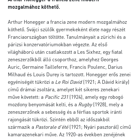
mozgalmához köthető.
Arthur Honegger a francia zene modern mozgalmához
köthető. Svájci szülők gyermekeként élete nagy részét
Franciaországban töltötte. Tanulmányait a zürichi és a
párizsi konzervatóriumokban végezte. Az első
világháború után csatlakozott a Les Sixhez, egy fiatal
zeneszerzőkből álló csoporthoz, amelyhez Georges
Auric, Germaine Tailleferre, Francis Poulenc, Darius
Milhaud és Louis Durey is tartozott. Honegger erős zenei
egyéniségét tükrözi a
Le Roi David
(1921; A Dávid király)
című drámai zsoltára, amelyet két sikeres zenekari
műve követett: a
Pacific 231
(1924), amely egy robogó
mozdony benyomását kelti, és a
Rugby
(1928), mely a
zeneszerzőnek a sebesség és a férfias sportok iránti
rajongását tükrözi. Szintén ebből az időszakból
származik a
Pastorale d'été
(1921; Nyári pasztorál) című
kamarazenekari műve. Az 1920-as években zenéjének