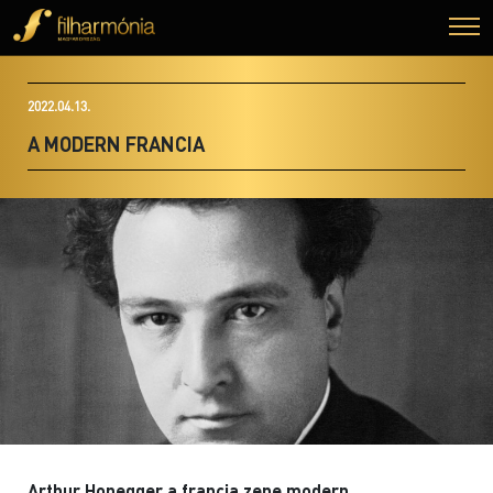
2022.04.13.
A MODERN FRANCIA
Arthur Honegger a francia zene modern