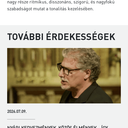
nagy része ritmikus, disszonáns, szigorú, és nagyfokú
szabadságot mutat a tonalitás kezelésében.
TOVÁBBI ÉRDEKESSÉGEK
2026.07.09.
NYÁRI KEDVEZMÉNYEK, KÖZÖS ÉLMÉNYEK – ÍGY