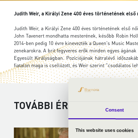
Judith Weir, a Királyi Zene 400 éves történetének első
Judith Weir, a Királyi Zene 400 éves történetének első nő
John Tavenert mondhatta mesterének, később Robin Hollo
2014-ben pedig 10 évre kinevezték a Queen's Music Master 
zenekarokra. A brit fegyveres erők minden egyes ágának s
Egyesült Királyságban. Pozíciójának hátralévő időszakába
fiatalon maga is csellózott, és Weir szerint "csodálatos l
TOVÁBBI ÉRDEKESSÉGEK
Consent
This website uses cookies