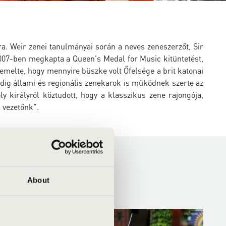
ára. Weir zenei tanulmányai során a neves zeneszerzőt, Sir
007-ben megkapta a Queen's Medal for Music kitüntetést,
iemelte, hogy mennyire büszke volt Őfelsége a brit katonai
edig állami és regionális zenekarok is működnek szerte az
ly királyról köztudott, hogy a klasszikus zene rajongója,
a vezetőnk".
About