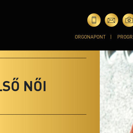
ORGONAPONT
PROGR
LSŐ NŐI