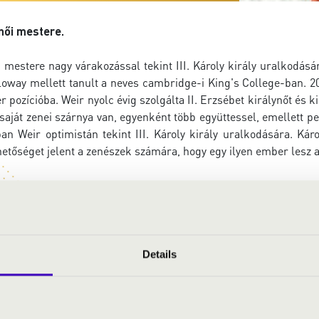
 női mestere.
i mestere nagy várakozással tekint III. Károly király uralkodás
way mellett tanult a neves cambridge-i King's College-ban. 2
pozícióba. Weir nyolc évig szolgálta II. Erzsébet királynőt és k
aját zenei szárnya van, egyenként több együttessel, emellett p
n Weir optimistán tekint III. Károly király uralkodására. Káro
ehetőséget jelent a zenészek számára, hogy egy ilyen ember lesz 
Details