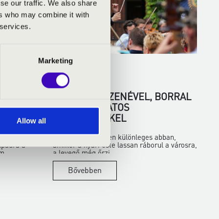
se our traffic. We also share
ers who may combine it with
 services.
Marketing
2026.06.01.
ANGSZER
NYÁRESTÉK ZENÉVEL, BORRAL
 FURULYA
ÉS VARÁZSLATOS
HELYSZÍNEKKEL
Allow all
Van valami egészen különleges abban,
npadra a
amikor a nyári este lassan ráborul a városra,
m...
a levegő még őrzi...
Bővebben