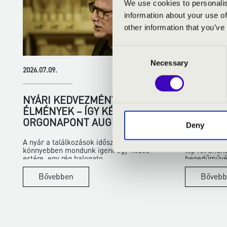
We use cookies to personalis
information about your use of
other information that you’ve
Consent
Necessary
Selection
2026.07.09.
2026.06.22.
NYÁRI KEDVEZMÉNYEK, KÖZÖS
SHUNSKE
ÉLMÉNYEK – ÍGY KÉSZÜL AZ
HISTORI
ORGONAPONT AUGUSZTUSRA
ANYANYE
Deny
A nyár a találkozások időszaka. Ilyenkor
Az idei Rég
könnyebben mondunk igent egy közös
lép fel Shun
estére, egy rég halogato...
hegedűművés
Bővebben
Bővebb