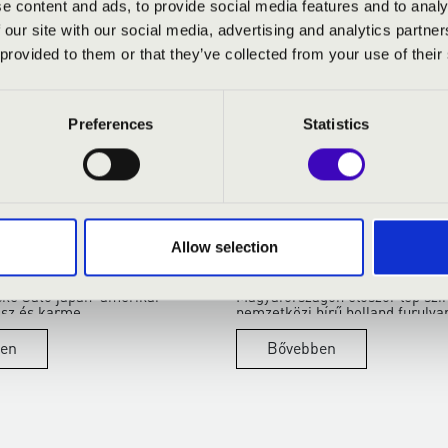
e content and ads, to provide social media features and to analy
 our site with our social media, advertising and analytics partn
 provided to them or that they’ve collected from your use of their
Preferences
Statistics
2026.06.18.
 SATO ÉS A
TÖBB MINT ISKOLAI H
KUS ELŐADÁSMÓD ÚJ
– LUCIE HORSCH ÉS A
LVE
ÚJJÁSZÜLETÉSE
Allow selection
i Zenei Napok vendégeként Vácon
A Régi Zenei Napok keretében
ske Sato japán–amerikai
Magyarországon először lép szí
z és karme...
nemzetközi hírű holland furulya
en
Bővebben