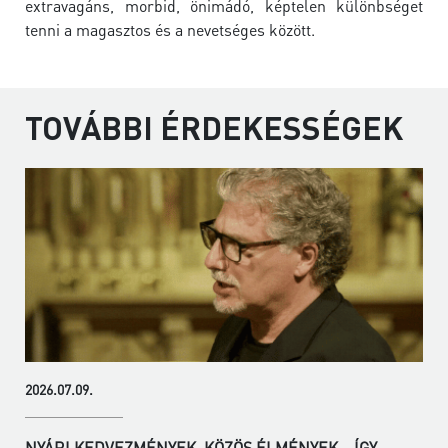
extravagáns, morbid, önimádó, képtelen különbséget
tenni a magasztos és a nevetséges között.
TOVÁBBI ÉRDEKESSÉGEK
2026.07.09.
NYÁRI KEDVEZMÉNYEK, KÖZÖS ÉLMÉNYEK – ÍGY