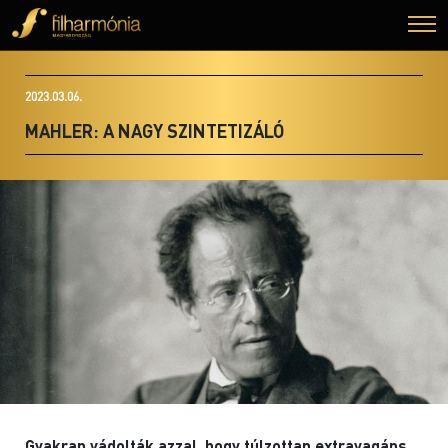
2023.03.06.
MAHLER: A NAGY SZINTETIZÁLÓ
Gyakran vádolták azzal, hogy túlzottan extravagáns,