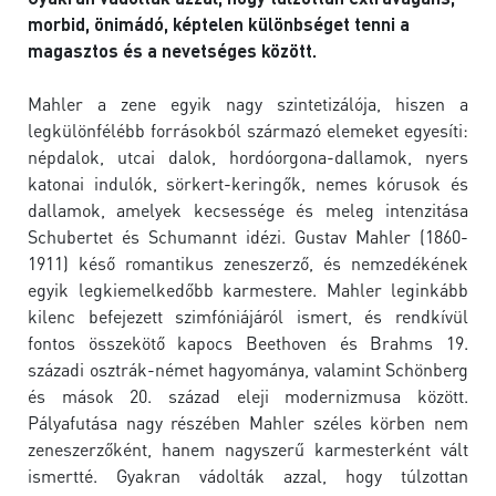
morbid, önimádó, képtelen különbséget tenni a
magasztos és a nevetséges között.
Mahler a zene egyik nagy szintetizálója, hiszen a
legkülönfélébb forrásokból származó elemeket egyesíti:
népdalok, utcai dalok, hordóorgona-dallamok, nyers
katonai indulók, sörkert-keringők, nemes kórusok és
dallamok, amelyek kecsessége és meleg intenzitása
Schubertet és Schumannt idézi. Gustav Mahler (1860-
1911) késő romantikus zeneszerző, és nemzedékének
egyik legkiemelkedőbb karmestere. Mahler leginkább
kilenc befejezett szimfóniájáról ismert, és rendkívül
fontos összekötő kapocs Beethoven és Brahms 19.
századi osztrák-német hagyománya, valamint Schönberg
és mások 20. század eleji modernizmusa között.
Pályafutása nagy részében Mahler széles körben nem
zeneszerzőként, hanem nagyszerű karmesterként vált
ismertté. Gyakran vádolták azzal, hogy túlzottan