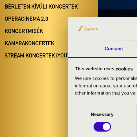
BÉRLETEN KÍVÜLI KONCERTEK
OPERACINEMA 2.0
2026.05.23
KONCERTMISÉK
ORGO
KAMARAKONCERTEK
Consent
VILÁGSZE
STREAM KONCERTEK (YOUTUBE)
This website uses cookies
We use cookies to personalis
MEST
information about your use of
other information that you’ve
Consent
Necessary
Selection