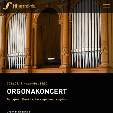
2024.05.18. - szombat 18:00
ORGONAKONCERT
Budapest, Deák téri evangélikus templom
Orgonák éjszakája