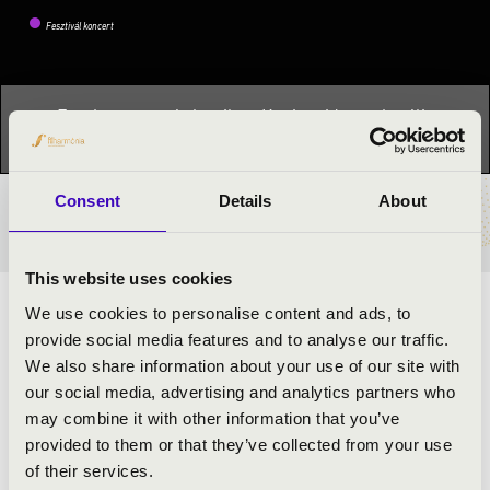
Fesztivál koncert
Ez a koncert már lezajlott.
Kattints ide az aktuális
programhoz:
Orgonák éjszakája »
Consent
Details
About
BÉRLET- ÉS JEGYÁRAK
This website uses cookies
We use cookies to personalise content and ads, to
REGISZTRÁLÓ ORGONAZENE
provide social media features and to analyse our traffic.
We also share information about your use of our site with
ELŐADÓK:
our social media, advertising and analytics partners who
may combine it with other information that you’ve
Mekis Péter
- orgona
provided to them or that they’ve collected from your use
of their services.