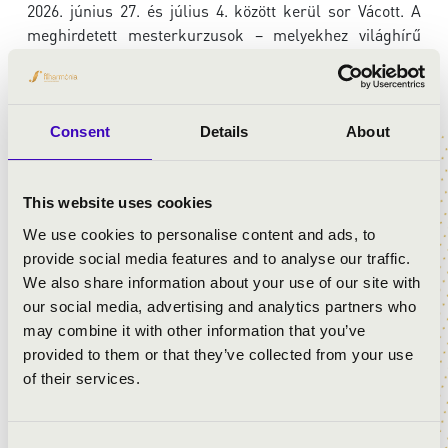
2026. június 27. és július 4. között kerül sor Vácott. A
meghirdetett mesterkurzusok – melyekhez világhírű
közreműködőkkel fesztiválkoncertek is kapcsolódnak –
remek továbbképzési lehetőséget nyújtanak a magyar és
a külföldről érkező hivatásos muzsikusok, illetve az
ország valamennyi zeneművészeti egyetemének
Consent
Details
About
hallgatói számára.
A jelentkezéshez kérjük, a
jelentkezési lapra kattintva
,
This website uses cookies
töltse ki a kérdőívet.
We use cookies to personalise content and ads, to
provide social media features and to analyse our traffic.
A JELENTKEZÉSI HATÁRIDŐ HOSSZABBÍTÁSRA
We also share information about your use of our site with
KERÜLT!
our social media, advertising and analytics partners who
may combine it with other information that you’ve
JELENTKEZÉSI HATÁRIDŐ
provided to them or that they’ve collected from your use
2026. május 21., csütörtök dél
of their services.
Amennyiben több kurzuson is részt szeretne venni,
kérjük újra töltse ki a kérdőívet! Köszönjük!
Consent