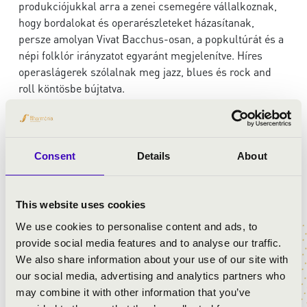
produkciójukkal arra a zenei csemegére vállalkoznak,
hogy bordalokat és operarészleteket házasítanak,
persze amolyan Vivat Bacchus-osan, a popkultúrát és a
népi folklór irányzatot egyaránt megjelenítve. Híres
operaslágerek szólalnak meg jazz, blues és rock and
roll köntösbe bújtatva.
A koncert műsora – akárcsak egy finom Cuvée
esszenciája – úgy épül fel, hogy a különböző
stílusrétegek harmonikusan egészítik ki egymást, a
Consent
Details
About
hallgatóság legnagyobb örömére.
This website uses cookies
ELŐADÓK:
We use cookies to personalise content and ads, to
provide social media features and to analyse our traffic.
Vivat Bacchus
We also share information about your use of our site with
Balásy Szabolcs
our social media, advertising and analytics partners who
Szentgyörgyváry Károly
may combine it with other information that you’ve
Szentgyörgyváry Péter