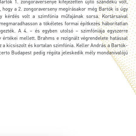
tók 1. zongoraversenye kifejezetten újító szándékú volt,
, hogy a 2. zongoraverseny megírásakor még Bartók is úgy
y kérdés volt a szimfónia műfajának sorsa. Kortársaival
 megmaradhasson a tökéletes formai építkezés háborítatlan
gezték. A 4. – és egyben utolsó – szimfóniája egyszerre
y értékei mellett. Brahms e rezignált végrendelete hatással
 a kicsiszolt és kortalan szimfónia. Keller András a Bartók-
oncerto Budapest pedig régóta jeleskedik mély mondanivalójú