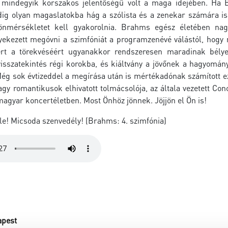
mindegyik korszakos jelentőségű volt a maga idejében. Ha Bar
ig olyan magaslatokba hág a szólista és a zenekar számára is
önmérsékletet kell gyakorolnia. Brahms egész életében nag
gyekezett megóvni a szimfóniát a programzenévé válástól, hogy
ért a törekvéséért ugyanakkor rendszeresen maradinak bélye
visszatekintés régi korokba, és kiáltvány a jövőnek a hagyomán
 Még sok évtizeddel a megírása után is mértékadónak számított ez
agy romantikusok elhivatott tolmácsolója, az általa vezetett C
agyar koncertéletben. Most Önhöz jönnek. Jöjjön el Ön is!
le! Micsoda szenvedély! (Brahms: 4. szimfónia)
apest