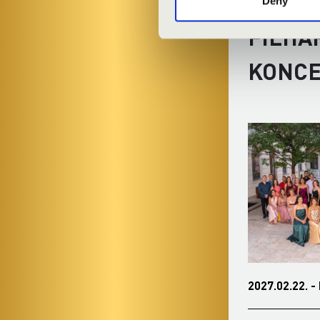
Deny
FILHA
KONC
2027.01.18. - hétfő 19:00
2027.02.22. -