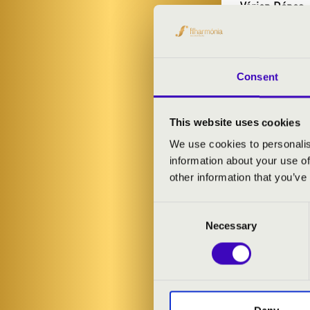
Várjon Dénes
-
vezényel:
Kell
MŰSOR:
Consent
Bartók: 1. zo
Brahms: 4. e-
This website uses cookies
We use cookies to personalis
information about your use of
other information that you’ve
Consent
Necessary
Selection