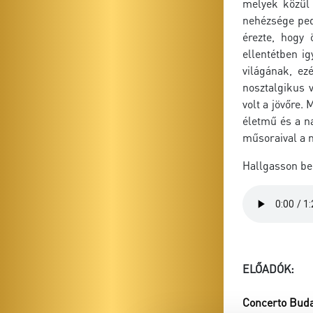
melyek közül 
nehézsége ped
érezte, hogy 
ellentétben i
világának, ez
nosztalgikus 
volt a jövőre.
életmű és a n
műsoraival a m
Hallgasson be
ELŐADÓK:
Concerto Bud