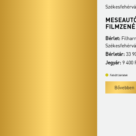
Székesfehérvár - Vörösmarty Színház
Székesfehérvá
ÉRDI TAMÁS KONCERTJE
MESEAUTÓ
FILMZENÉ
Bérlet:
Filharmónia bérlet -
Bérlet:
Filharm
Székesfehérvár
Székesfehérvá
Bérletár:
33 900 Ft/ 28 900 Ft
Bérletár:
33 90
Jegyár:
9 400 Ft / 7 400 Ft
Jegyár:
9 400 F
Felnőtt bérletek
Felnőtt bérletek
Bővebben
Bővebben