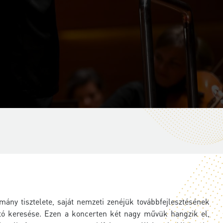
ny tisztelete, saját nemzeti zenéjük továbbfejlesztésének
rtó keresése. Ezen a koncerten két nagy művük hangzik el,