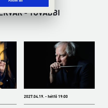
Allow all
ÉRVÁR - TOVÁBBI
2027.04.19. - hétfő 19:00
202