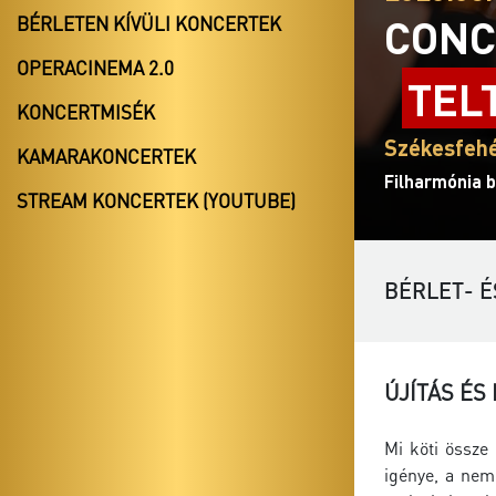
CONC
BÉRLETEN KÍVÜLI KONCERTEK
OPERACINEMA 2.0
TEL
KONCERTMISÉK
Székesfehé
KAMARAKONCERTEK
Filharmónia b
STREAM KONCERTEK (YOUTUBE)
BÉRLET- É
ÚJÍTÁS ÉS
Mi köti össze
igénye, a nem