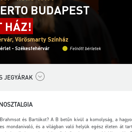
ERTO BUDAPEST
T HÁZ!
rvár, Vörösmarty Színház
érlet - Székesfehérvár
Felnőtt bérletek
S JEGYÁRAK
 NOSZTALGIA
 Brahmsot és Bartókot? A B betűn kívül a komolyság, a hagyomá
es mondanivaló, és a világban való helyük egész életen át ta