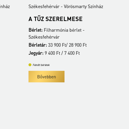
ínház
Székesfehérvár - Vörösmarty Színház
Szé
A TŰZ SZERELMESE
AL
Z
Bérlet:
Filharmónia bérlet -
Bér
Székesfehérvár
Szé
Bérletár:
33 900 Ft/ 28 900 Ft
Bér
Jegyár:
9 400 Ft / 7 400 Ft
Jeg
Felnőtt bérletek
Fe
Bővebben