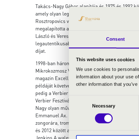
Takács-Nagy Gábor alapítója és 1975 és 1992 kö
amely olyan legendás művészekkel lépett fel, mi
Rosztropovics vagy Paul Tortelier, és rendszeres
megalapította a Takács Zongoratriót, amellyel a
László és Veress Sándor műveit. Takács-Nagyo
Consent
legautentikusabb mai előadójaként tartják szám
díjat.
This website uses cookies
1998-ban három honfitársával – Tuska Zoltánnal
We use cookies to personalis
Mikrokozmosz Vonósnégyest, amellyel 2008-ban f
information about your use of
magazin Excellencia-díjjal jutalmazta. 1982 má
other information that you’ve
példáját követve, vezényelni kezdett. 2006-ban
pedig a Verbier Fesztivál Kamarazenekarának (V
Consent
Verbier Fesztiválon, az év során pedig számos 
Necessary
Selection
Nagy olyan művészekkel muzsikált együtt, mint
Emmanuel Ax. 2001 júniusában jelent meg DVD-f
zongorára, trombitára és vonósokra írt verseny
és 2012 között a MÁV Szimfonikus Zenekarnak volt
Jenkins A walesi bárdok c. oratóriumáról. 2011