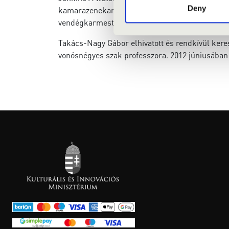
Deny
kamarazenekara, a Manchester Camerata zenei i
vendégkarmestere lett. 2013 januárjában kinev
Takács-Nagy Gábor elhivatott és rendkívül kere
vonósnégyes szak professzora. 2012 júniusában a