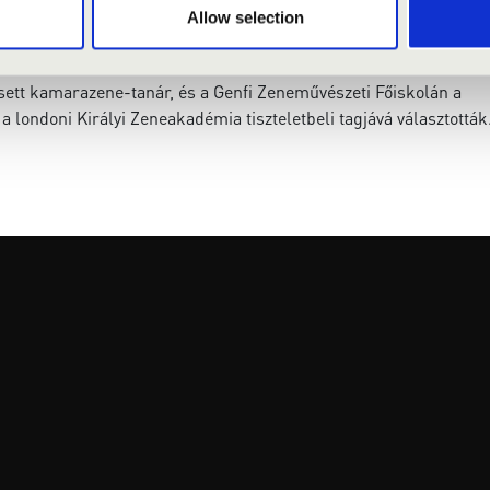
Allow selection
gazgatója, 2012-ben pedig a Budapesti Fesztiválzenekar első
ezték az Ír Kamarazenekar zeneigazgatójának.
sett kamarazene-tanár, és a Genfi Zeneművészeti Főiskolán a
 londoni Királyi Zeneakadémia tiszteletbeli tagjává választották