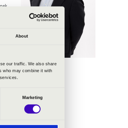
tnek,
 Lajtha
About
itta-
se our traffic. We also share
zicato
ers who may combine it with
rának
 services.
usában
ép a
ács-
Marketing
pin és
. 2010