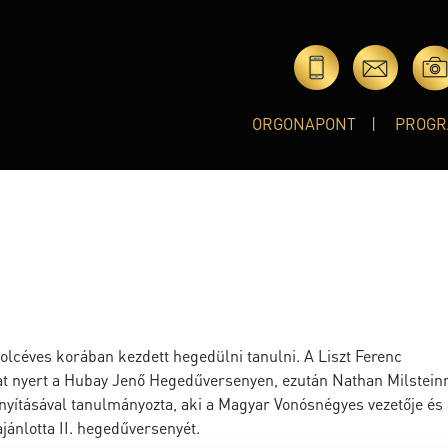
ORGONAPONT
PROGR
lcéves korában kezdett hegedülni tanulni. A Liszt Ferenc
at nyert a Hubay Jenő Hegedűversenyen, ezután Nathan Milstein
ányításával tanulmányozta, aki a Magyar Vonósnégyes vezetője és 
ajánlotta II. hegedűversenyét.