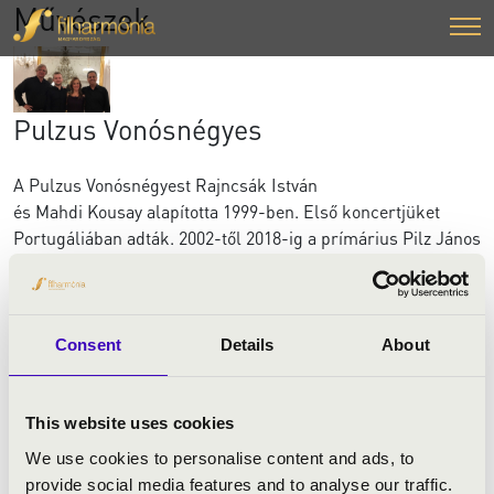
Művészek
Pulzus Vonósnégyes
A Pulzus Vonósnégyest Rajncsák István
és Mahdi Kousay alapította 1999-ben. Első koncertjüket
Portugáliában adták. 2002-től 2018-ig a prímárius Pilz János
volt, -aki több mint 20 évet töltött alapító tagként a
Keller Quartetben-, a II. hegedű szólamát Lesták Bedő
Eszter, az Erkel Ferenc Kamarazenekar koncertmestere
játszotta. Mind a négyen a Budapesti Fesztiválzenekar
Consent
Details
About
művészei. 2018 tavaszán Román Mikola csatlakozott az
együtteshez II. hegedűsként, és Lesták Bedő Eszter lett a
vonósnégyes prímáriusa. A vonósnégyes sikerét az elmúlt
This website uses cookies
több mint 10 év bizonyítja. A zenekari és szólista feladatok
We use cookies to personalise content and ads, to
mellett változatlan lelkesedéssel készülnek új műsorokkal
provide social media features and to analyse our traffic.