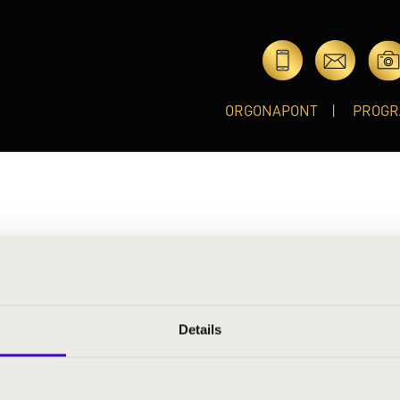
ORGONAPONT
PROGR
Details
év zongoratanulmány után a Pécsi Művészeti Szakgimnáziumban
műen a hangszer szerelmese lettem. 2023-ban felvételt ny
A képzés 2. évében járok.