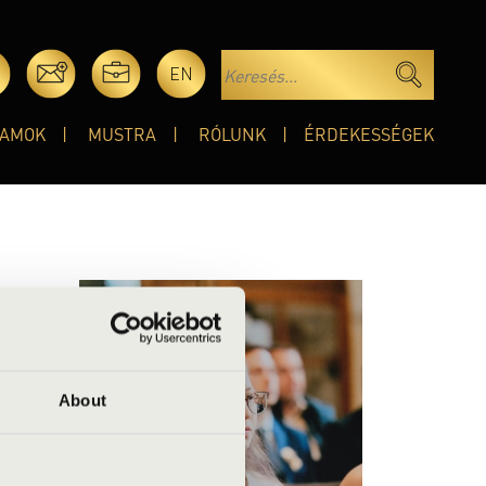
EN
AMOK
MUSTRA
RÓLUNK
ÉRDEKESSÉGEK
About
 Köcsky
ertem a