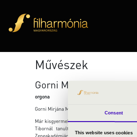
Művészek
Gorni Miriána Míra
orgona
Gorni Mirjána Míra vagyok. 20 éves.
Consent
Már kisgyermekként nagyon vonzott a zene. 8 
Tibornál tanultam orgonálni, ahol egyértel
This website uses cookies
Zeneakadémiára, Pálúr Jánoshoz, ahol most a B