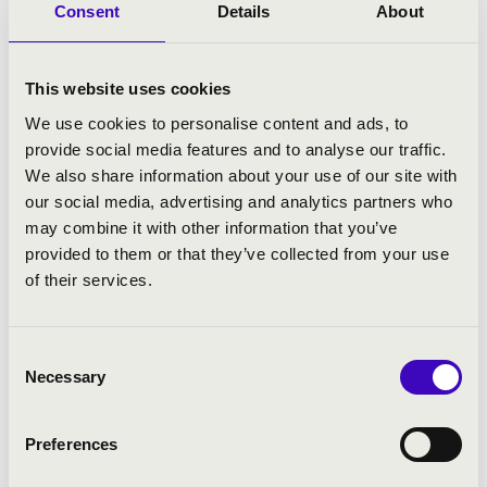
Consent
Details
About
kísérletezés izgalmas ötvözetévé alakít.
A 2025/2026-os évadban Radulović Aram
This website uses cookies
Hacsaturjan Hegedűversenyének „izgalmas,
varázslatos interpretációját” (Bachtrack)
We use cookies to personalise content and ads, to
adja elő az Enescu Fesztivál
provide social media features and to analyse our traffic.
nyitóhangversenyén Cristian Măcelaru
We also share information about your use of our site with
vezényletével, a Baltimore Symphony
our social media, advertising and analytics partners who
Orchestra koncertjén Marin Alsop
may combine it with other information that you’ve
irányításával, valamint a Melbourne
provided to them or that they’ve collected from your use
Symphony Orchestra fellépésén Jamie
of their services.
Martín vezényletével. Csajkovszkij
Hegedűversenyével újra együttműködik
Krzysztof Urbańskival a Varsói
Consent
Filharmonikusokhoz való visszatérése
Necessary
Selection
alkalmával, valamint bemutatkozik a
Bambergi Szimfonikusokkal. Emellett új
Preferences
együttműködéseket kezd a Royal Scottish
National Orchestra zenekarral (Giedrė