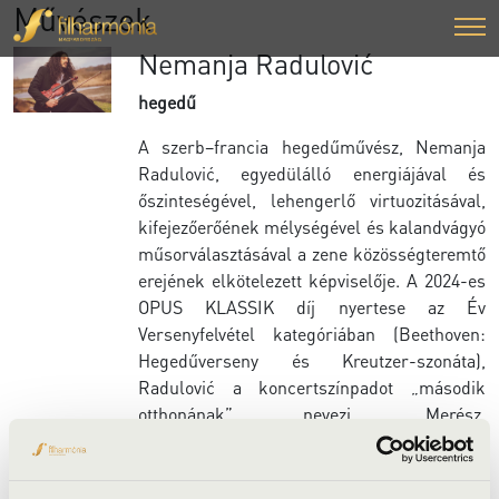
Művészek
Nemanja Radulović
hegedű
A szerb–francia hegedűművész, Nemanja
Radulović, egyedülálló energiájával és
őszinteségével, lehengerlő virtuozitásával,
kifejezőerőének mélységével és kalandvágyó
műsorválasztásával a zene közösségteremtő
erejének elkötelezett képviselője. A 2024-es
OPUS KLASSIK díj nyertese az Év
Versenyfelvétel kategóriában (Beethoven:
Hegedűverseny és Kreutzer-szonáta),
Radulović a koncertszínpadot „második
otthonának” nevezi. Merész,
kockázatvállalással és spontaneitással
jellemezhető megközelítése minden
fellépést a hagyomány és a bátor