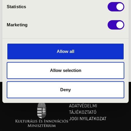
Šlekytė vezényletével) és a Belga Nemzeti
Statistics
Zenekarral (Antony Hermus) a brüsszeli
BOZAR-ban és a párizsi Philharmonie-ben.
Marketing
Az évad Ausztráliába és Japánba való
visszatéréssel zárul: Radulović a
Melbourne-i, a Tasmániai és a Yomiuri
Nippon Szimfonikus Zenekarokkal lép fel,
Allow all
valamint szólóesteket ad Japán-szerte egy
hangversenykörút keretében.
Allow selection
Deny
KÖZÉRDEKŰ ADATOK
ADATVÉDELMI
TÁJÉKOZTATÓ
JOGI NYILATKOZAT