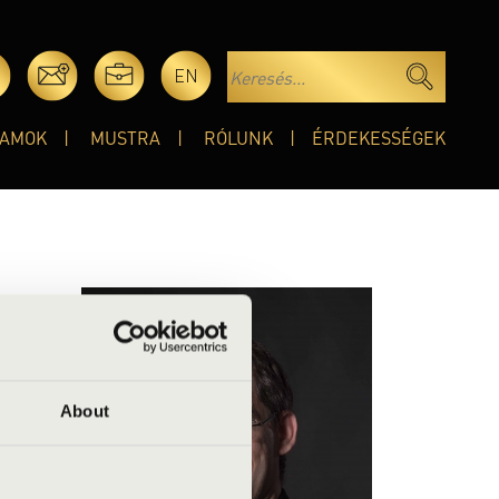
EN
AMOK
MUSTRA
RÓLUNK
ÉRDEKESSÉGEK
m
About
ja és
íjat és
 tanít