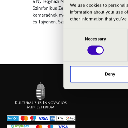
a Nyíregyházi Művészeti Szakközépiskolában, v
We use cookies to personalis
Szimfonikus Zenekarnak. Gyakran hívják nemzetk
information about your use of
kamaraének mesterkurzusokat, Kodály worksho
other information that you’ve
és Tajvanon. Szakmai eredményeit Prima Díjjal, Ar
Consent
Necessary
Selection
Deny