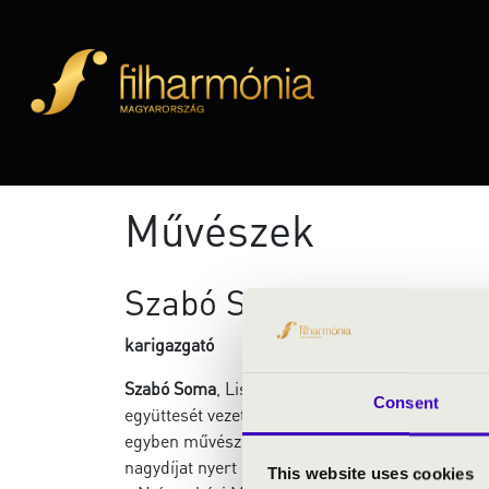
Művészek
Szabó Soma
karigazgató
Szabó Soma
, Liszt-díjas karnagy a Nyíregyház
Consent
együttesét vezeti: A Cantemus Vegyeskart, a Ca
egyben művészeti vezetője a Banchieri Énekegyü
nagydíjat nyert nemzetközi kórusversenyeken (To
This website uses cookies