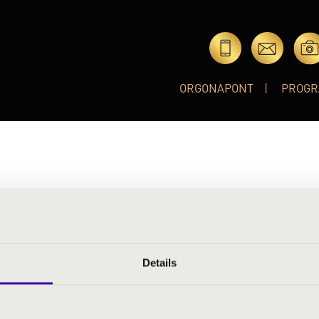
ORGONAPONT
PROGR
i Cantemus Kórus művészeti vezetőjeként a kórusintézmény háro
Details
ntemus Ifjúsági Vegyeskart és a Cantemus Fiúkórust. Alapító tag
ttesnek. Az elmúlt 30 évben ezekkel a kórusokkal számos első d
losa, Gorizia, Cantonigros, Budapest, Debrecen). Zenetörténetet