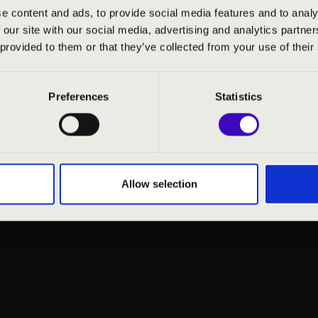
alamint a Nyíregyházi Egyetemen, vezető karmestere a Szabolcsi
e content and ads, to provide social media features and to analy
özi kórusversenyek zsűrijébe. Évről évre tart karnagyi vagy
 our site with our social media, advertising and analytics partn
pokat Európa-szerte, valamint az USA-ban, Japánban, Hongko
 provided to them or that they’ve collected from your use of their
tisjus-díjjal, Katona Béla-díjjal és Liszt Ferenc-díjjal ismerték 
Preferences
Statistics
Allow selection