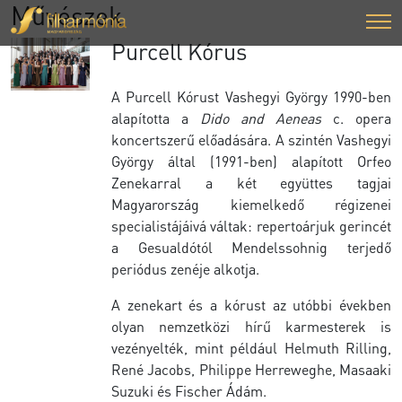
Művészek
Purcell Kórus
A Purcell Kórust Vashegyi György 1990-ben
alapította a
Dido and Aeneas
c. opera
koncertszerű előadására. A szintén Vashegyi
György által (1991-ben) alapított Orfeo
Zenekarral a két együttes tagjai
Magyarország kiemelkedő régizenei
specialistájáivá váltak: repertoárjuk gerincét
a Gesualdótól Mendelssohnig terjedő
periódus zenéje alkotja.
A zenekart és a kórust az utóbbi években
olyan nemzetközi hírű karmesterek is
vezényelték, mint például Helmuth Rilling,
René Jacobs, Philippe Herreweghe, Masaaki
Suzuki és Fischer Ádám.