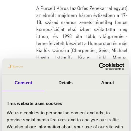
A Purcell Kórus (az Orfeo Zenekarral együtt)
az elmúlt majdnem három évtizedben a 17-
18. század számos zenetörténetileg fontos
kompozícióját első ízben szólaltatta meg
itthon, és 1998 óta több világpremier-
lemezfelvételt készített a Hungaroton és más
kiadók számára (Charpentier, Geist, Michael
Haydn, Istvánffy, Kraus, Lickl, Manna,
Méhul, Tartini, Tunder és Conti műveiből).
2014 óta a Versailles-i Barokk Zenei
Központtal szoros együttműködés alakult ki,
Consent
Details
About
amelyből a következő francia barokk
hangfelvételek jelentek meg a Glossa kiadó
gondozásában: Rameau
Les Fêtes de
This website uses cookies
Polymnie
című "ballet héroique"-jának
We use cookies to personalise content and ads, to
világpremier-rögzítése 2015 januárjában;
provide social media features and to analyse our traffic.
2016 tavaszán Mondonville
Nagy Motetták
We also share information about your use of our site with
című hanglemeze, majd az
Isbé