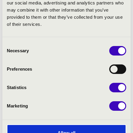
our social media, advertising and analytics partners who
világbemutató-előadása; az
Un opéra pour
may combine it with other information that you’ve
trois rois
(Opera három királynak)
provided to them or that they’ve collected from your use
című,
Benoît Dratwicki
által összeállított
of their services.
opéra-pastiche 2017 őszén; Rameau
Nais
háromfelvonásos színpadi műve valamint
2019 tavaszán Rameau operabalettja a
Les
Consent
Indes galantes
. A
Les Fêtes de Polymnie
, az
Necessary
Selection
Un opéra pour trois rois
és a
Nais
lemez
elnyerte a francia Opéra Magazine „Diamant
de l’Opéra” díját, a
Les Fêtes de Polymnie
és
Preferences
a
Nais
lemez a Preis der deutschen
Schallplattenkritik - Német Hanglemezdíjat,
Statistics
illetve az első említett lemez a kitüntető
„Diapason D’Or” díjat.
Marketing
A Purcell Kórus számos meghívásnak tesz
eleget Európában - a norvégiai Trondheim
régizenei fesztiválján 2014 nyarán René
Jacobs meghívására szerepelt Bach:
h-moll
Allow all