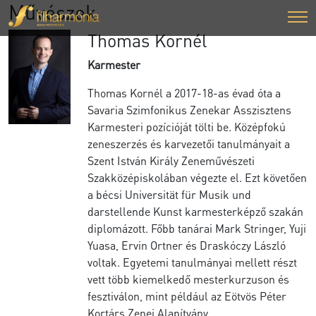
Művészek
Thomas Kornél
Karmester
Thomas Kornél a 2017-18-as évad óta a
Savaria Szimfonikus Zenekar Asszisztens
Karmesteri pozícióját tölti be. Középfokú
zeneszerzés és karvezetői tanulmányait a
Szent István Király Zeneművészeti
Szakközépiskolában végezte el. Ezt követően
a bécsi Universität für Musik und
darstellende Kunst karmesterképző szakán
diplomázott. Főbb tanárai Mark Stringer, Yuji
Yuasa, Ervin Ortner és Draskóczy László
voltak. Egyetemi tanulmányai mellett részt
vett több kiemelkedő mesterkurzuson és
fesztiválon, mint például az Eötvös Péter
Kortárs Zenei Alapítvány