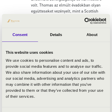
volt. Thomas az elmúlt évadokban olyan
együtteseket vezényelt, mint a Scottish
Chamber Orchestra, ORF Radio Symphonie
Orchester Wien, Wiener KammerOrchester,
Argovia Philharmonic, Budafoki Dohnányi
Zenekar, Óbudai Danubia Zenekar, Zuglói
Consent
Details
About
Filharmonikusok, Fort Wayne Philharmonic,
Severoceska Filharmonie Teplice és a
This website uses cookies
Magyar Nemzeti Filharmonikus Zenekar és
Kórus. Számos rangos zeneszerzővel is volt
We use cookies to personalise content and ads, to
szerencséje együttműködni, mint Helmut
provide social media features and to analyse our traffic.
Lachenmann, Kurtág György és Eötvös Péter.
We also share information about your use of our site with
our social media, advertising and analytics partners who
Pályafutása során már három zenekarnál
may combine it with other information that you’ve
volt asszisztens karmester: a Denveri
provided to them or that they’ve collected from your use
Filharmonikus Zenekarnál, a Lamont
of their services.
Szimfonikus Zenekarnál, illetve a Szent
István Király Zeneiskolai Szimfonikus
Zenekarnál. 2013 őszén a Lamont