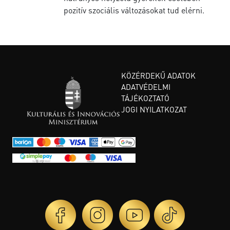
pozitív szociális változásokat tud elérni.
KÖZÉRDEKŰ ADATOK
ADATVÉDELMI
TÁJÉKOZTATÓ
JOGI NYILATKOZAT