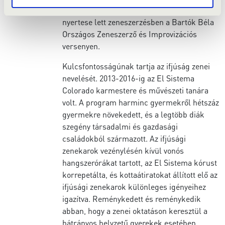
Vonóskarától. 2006-ban a második díj
nyertese lett zeneszerzésben a Bartók Béla
Országos Zeneszerző és Improvizációs
versenyen.
Kulcsfontosságúnak tartja az ifjúság zenei
nevelését. 2013-2016-ig az El Sistema
Colorado karmestere és művészeti tanára
volt. A program harminc gyermekről hétszáz
gyermekre növekedett, és a legtöbb diák
szegény társadalmi és gazdasági
családokból származott. Az ifjúsági
zenekarok vezénylésén kívül vonós
hangszerórákat tartott, az El Sistema kórust
korrepetálta, és kottaátiratokat állított elő az
ifjúsági zenekarok különleges igényeihez
igazítva. Reménykedett és reménykedik
abban, hogy a zenei oktatáson keresztül a
hátrányos helyzetű gyerekek esetében