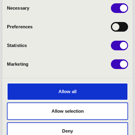
Consent
Szimfonikus Zenekar ideiglenes művészeti
Necessary
Selection
vezetője volt. A Lamont Opera együttessel is
együttműködött, először asszisztensként
Preferences
majd, mint főkarmester. Kortárs opera
tapasztalataihoz fűződik a Nebula
Ensemble-nak írodott rövid operája és a
Statistics
bécsi Universität für Musik und
darstellende Kunst médiazeneszerzői
opera-projektje.
Marketing
Zeneszerzőként is aktív. Az elmúlt
évadokban rövidfilmeknek írt zenét.
Rövidfilmes együttműködéseihez sorolható a
Allow all
University of North Carolina School of the
Arts filmszaka és a University of York
Allow selection
színház, film és televízió szaka. Felkéréseket
kapott az Allegro Vivo Kamarazene
Fesztiváltól, a Szent István Király Nőikarától
Deny
és a Szent István Király Zeneiskolai