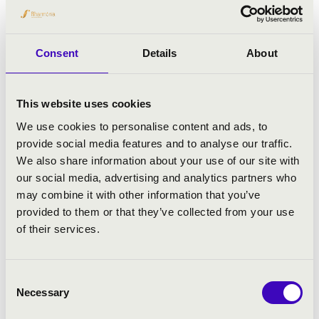
Hallban, a Chicago-i Szimfonikusok-kal, a
San Diego Opera-ban, Bach Collegium San
Diego-val, La Jolla Symphony-val, illetve az
Consent
Details
About
Orchestra of the Age of Enlightenment-tel.
Rendszeresen fellép szólistaként a hazai
koncertéletben is. Közreműködött többek
This website uses cookies
között a Budapesti Fesztivál Zenekarral,
We use cookies to personalise content and ads, to
Orfeo Zenekarral, Kodály
provide social media features and to analyse our traffic.
Filharmónikusokkal, Mendelssohn
We also share information about your use of our site with
Kamarazenkarral, Szolnoki
our social media, advertising and analytics partners who
Szinfonikusokkal, Győri Filharmónikus
may combine it with other information that you’ve
Zenekarral, az Alba Regia Szimfonikus
provided to them or that they’ve collected from your use
Zenekarral és a Savaria Barokk Zenekarral
of their services.
mint szólista. Emellett olyan művészekkel
lépett fel, mint Helmuth Rilling, Ferruccio
Furlanetto, Christopher Maltman, Ramon
Consent
Vargas, Vashegyi György, Németh Pál és
Necessary
Selection
Dinyés Soma.
Számos zenei versenyen szerzett előkelő