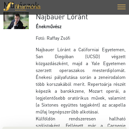
Művészek
Najbauer Lóránt
Énekművész
Fotó: Raffay Zsófi
Najbauer Lóránt a Californiai Egyetemen,
San Diegóban (UCSD) végzett
közgazdászként, majd a Yale Egyetemen
szerzett operaszakos mesterdiplomát.
Énekesi pályafutása során a zeneirodalom
több korszakából merít. Repertoárja részét
képezik a barokkzene, Mozart operái, a
legjelentősebb oratórikus művek, valamint
(a Sixtones együttes tagjaként) az acapella
műfaj legnépszerűbb alkotásai.
Külföldön rendszeresen hallható
szólistaként. Fellépett már a Carnegie