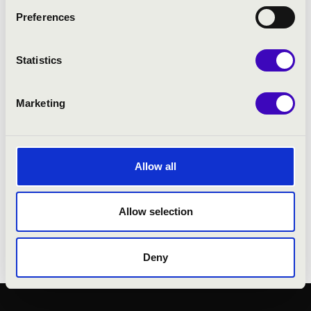
helyezést; első helyezést kapott a Virginia
Preferences
Hawk énekversenyen, a Musical Merit
Foundation versenyén, és a H.B. Goodlin
Statistics
Ösztöndíj programban, második helyezést
szerzett a La Jolla Young Artists versenyen,
valamint 3. helyezést a Metropolitan Opera
Marketing
National Council Western Region
énekverseny döntőjén. Ezen kívül a Simándy
József Nemzetközi Énekversenyen második
helyezést ért el.Szabadidejében szeret
Allow all
túrázni, olvasni és meginni egy finom kávét.
Allow selection
Deny