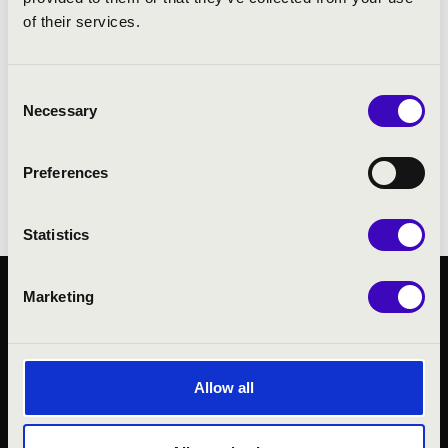
CD felvételen szerepel szólistaként és
of their services.
kóruskísérőként. 2004-ben szerezte meg
doktori fokozatát, 2011-ben habilitált a
Zeneakadémián, 2012-ben a köztársasági
Consent
Necessary
elnök egyetemi tanárnak nevezte ki. 2009-
Selection
ben Megyei Prima – díjat, 2020-ban Liszt-
díjat kapott. 2020. január óta a győri Bazilika
Preferences
kántor-karnagya.
Statistics
Marketing
KÖZÉRDEKŰ ADATOK
ADATVÉDELMI
TÁJÉKOZTATÓ
JOGI NYILATKOZAT
Allow all