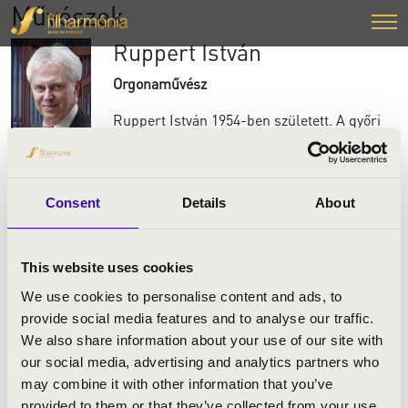
Művészek
Ruppert István
Orgonaművész
Ruppert István 1954-ben született. A győri
Bencés Gimnáziumban érettségizett 1973-
ban. A Budapesti Műszaki Egyetemen 1980-
ban gépészmérnöki-, a Liszt Ferenc
Consent
Details
About
Zeneakadémián 1987-ben orgonaművészi
diplomát szerzett. Végzése óta
párhuzamosan tanít a budapesti
This website uses cookies
Zeneakadémián és a győri Széchenyi István
Egyetemen, mindkét intézmény egyetemi
We use cookies to personalise content and ads, to
tanára. 2005-2019 között a Széchenyi István
provide social media features and to analyse our traffic.
Egyetem Művészeti Karának dékánja volt.
We also share information about your use of our site with
Európa szinte valamennyi országa mellett
our social media, advertising and analytics partners who
koncertezett és előadásokat tartott
may combine it with other information that you’ve
Japánban, Brazíliában és az USA-ban is. Sok
provided to them or that they’ve collected from your use