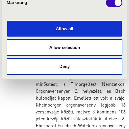
Marketing
karmesterkurzuson Ligeti György:
Kammerkoncertje mellett Sebastian Black:
Like a Nightingale (ősbemutató) és Ramón
Lazkano: Erlanzt c. művében is
Allow all
közreműködött csembalón, zongorán és
orgonán. 2023-ban a Concerto Budapesttel a
80 éves Eötvös Pétert köszöntötte Luciano
Allow selection
Berio: Simfonia c. művével.
2014 óta gyakori résztvevője és díjazottja
Deny
nemzetközi versenyeknek: a Szegedi
Nemzetközi Orgonista Találkozón arany
minősítést, a Timorgelfest Nemzetközi
Orgonaversenyen 2. helyezést, és Bach
különdíjat kapott. Emellett ott volt a svájci
Rheinberger orgonaverseny legjobb 16
versenyzője között, melyre 3 kontinens 106
jelentkezője közül választották ki, illetve a 6.
Eberhardt Friedrich Walcker orgonaverseny