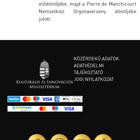
elődöntőjébe, majd a Pierre de Manchicourt
Nemzetközi Orgonaverseny döntőjébe
jutott.
KÖZÉRDEKŰ ADATOK
ADATVÉDELMI
TÁJÉKOZTATÓ
JOGI NYILATKOZAT