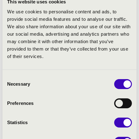
Felvidéki Orgonahangversenyek
This website uses cookies
koncertsorozatot, amelyet azóta is
We use cookies to personalise content and ads, to
megrendeznek a felvidéki magyarság
provide social media features and to analyse our traffic.
kultúrájának és identitástudatának
We also share information about your use of our site with
megőrzése érdekében. Eddigi munkássága
our social media, advertising and analytics partners who
során Észak-Írországban,
may combine it with other information that you’ve
Franciaországban, Németországban
provided to them or that they’ve collected from your use
Felvidéken, Erdélyben, Kárpátalján és
of their services.
Magyarországon koncertezett. 2015-ben a
MüPa hangversenytermében, 2020-ban
pedig a Zeneakadémia nagytermében is
Consent
debütált. 2022-ben a Liszt Ünnep
Necessary
Selection
szólistájaként léphetett fel, de hazai
zenekarok partnereként is találkozhatott
Preferences
vele a közönség (Óbudai Danubia Zenekar,
Concerto Budapest, Nemzeti Filharmonikus
Zenekar, Magyar Rádió Szimfonikus
Statistics
Zenekara). Az Óbudai Danubia Zenekar
kisegítőjeként nemzetközi kortárs