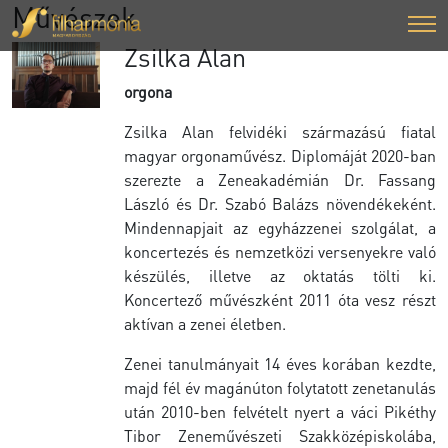
Művészek
Zsilka Alan
orgona
Zsilka Alan felvidéki származású fiatal
magyar orgonaművész. Diplomáját 2020-ban
szerezte a Zeneakadémián Dr. Fassang
László és Dr. Szabó Balázs növendékeként.
Mindennapjait az egyházzenei szolgálat, a
koncertezés és nemzetközi versenyekre való
készülés, illetve az oktatás tölti ki.
Koncertező művészként 2011 óta vesz részt
aktívan a zenei életben.
Zenei tanulmányait 14 éves korában kezdte,
majd fél év magánúton folytatott zenetanulás
után 2010-ben felvételt nyert a váci Pikéthy
Tibor Zeneművészeti Szakközépiskolába,