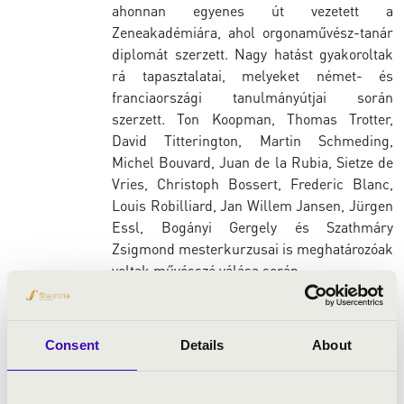
ahonnan egyenes út vezetett a
Zeneakadémiára, ahol orgonaművész-tanár
diplomát szerzett. Nagy hatást gyakoroltak
rá tapasztalatai, melyeket német- és
franciaországi tanulmányútjai során
szerzett. Ton Koopman, Thomas Trotter,
David Titterington, Martin Schmeding,
Michel Bouvard, Juan de la Rubia, Sietze de
Vries, Christoph Bossert, Frederic Blanc,
Louis Robilliard, Jan Willem Jansen, Jürgen
Essl, Bogányi Gergely és Szathmáry
Zsigmond mesterkurzusai is meghatározóak
voltak művésszé válása során.
2017 óta a Dunakeszi-Alagi Szent Imre
Consent
Details
About
Plébániatemplom orgonistája. Ugyanebben
az évben indították el Kubík Tamással a