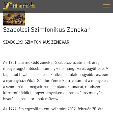
Művészek
Szabolcsi Szimfonikus Zenekar
SZABOLCSI SZIMFONIKUS ZENEKAR
Az 1951. óta működő zenekar Szabolcs-Szatmár-Bereg
megye legjelentősebb komolyzenei hangszeres együttese. A
tagságot hivatásos zenészek alkotják, akik nagyobb részben
a nyíregyházi Vikár Sándor Zeneiskola, valamint a megye és
a szomszédos megyék zeneiskoláinak tanárai, rendszeres
közreműködők hangversenyeiken a szomszédos megyék
hivatásos zenekarainak művészei.
Az 1997. óta egyesületként, valamint 2012. február 20. óta