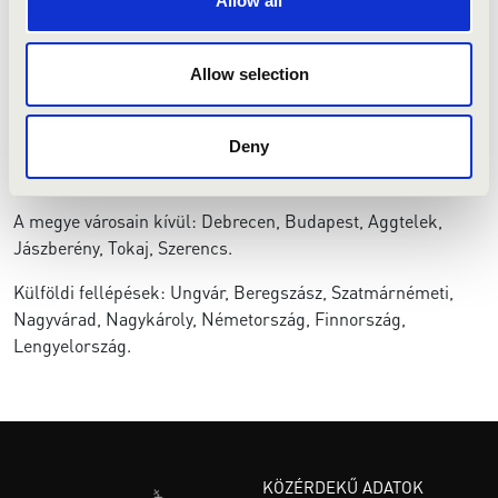
Allow all
Zenekari repertoárjuk széles skálán mozog, mind a
zenetörténeti korszakok, mind az előadói apparátus
Allow selection
tekintetében, a barokk kamarazenétől kezdve, a klasszikus,
romantikus, 20. sz.-i nagy szimfonikus alkotásokon át az
oratorikus művekig, sőt az igényes szórakoztató zenéig.
Deny
Hazai vendégszereplések:
A megye városain kívül: Debrecen, Budapest, Aggtelek,
Jászberény, Tokaj, Szerencs.
Külföldi fellépések: Ungvár, Beregszász, Szatmárnémeti,
Nagyvárad, Nagykároly, Németország, Finnország,
Lengyelország.
KÖZÉRDEKŰ ADATOK