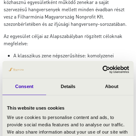
közhasznú egyesületként működő zenekar a saját
szervezésű hangversenyek mellett minden évadban részt
vesz a Filharmónia Magyarország Nonprofit Kft.
szezonbérletében és az ifjúsági hangverseny-sorozatában.
Az egyesület céljai az Alapszabályban rögzített céloknak
megfelelve:
A klasszikus zene népszerűsítése: komolyzenei
hangversenyek megvalósítása neves karmesterek és
szólisták
meghívásával
Zeneértő közönség kinevelése és megtartása
Consent
Details
About
A megye, illetve régió
zenetanárainak/művésztanárainak, művészeinek
összefogása
This website uses cookies
A zenét tanuló diákság fokozatos bevonása a zenei
We use cookies to personalise content and ads, to
életbe, zenei ismeretterjesztés
provide social media features and to analyse our traffic.
Esélyegyenlőség segítése hátrányos helyzetű
We also share information about your use of our site with
kistérségek zenei életének támogatásával